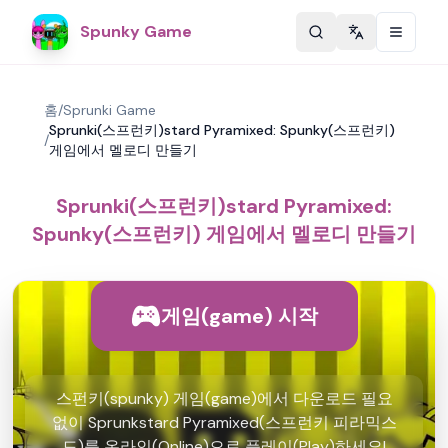
Spunky Game
Change langu
홈
/
Sprunki Game
Sprunki(스프런키)stard Pyramixed: Spunky(스프런키)
/
게임에서 멜로디 만들기
Sprunki(스프런키)stard Pyramixed:
Spunky(스프런키) 게임에서 멜로디 만들기
게임(game) 시작
스펀키(spunky) 게임(game)에서 다운로드 필요
없이 Sprunkstard Pyramixed(스프런키 피라믹스
드)를 온라인(Online)으로 플레이(Play)하세요!