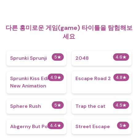
다른 흥미로운 게임(game) 타이틀을 탐험해보
세요
5
★
4.6
★
Sprunki Sprunji
2048
4.9
★
4.8
★
Sprunki Kiss Edition
Escape Road 2
New Animation
5
★
4.5
★
Sphere Rush
Trap the cat
4.4
★
5
★
Abgerny But Polos
Street Escape