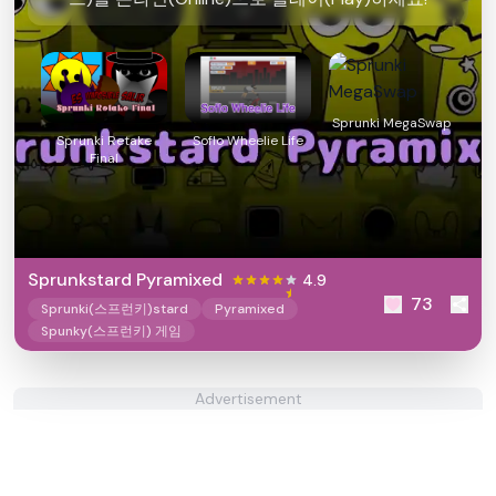
Sprunki MegaSwap
Sprunki Retake
Soflo Wheelie Life
Final
Sprunkstard Pyramixed
4.9
73
Sprunki(스프런키)stard
Pyramixed
Spunky(스프런키) 게임
Advertisement