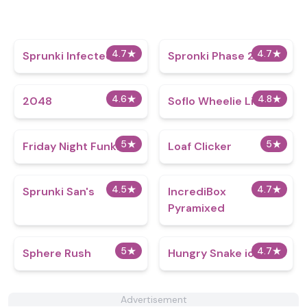
4.7
★
4.7
★
Sprunki Infected Z
Spronki Phase 2
4.6
★
4.8
★
2048
Soflo Wheelie Life
5
★
5
★
Friday Night Funkin
Loaf Clicker
4.5
★
4.7
★
Sprunki San's
IncrediBox
Pyramixed
5
★
4.7
★
Sphere Rush
Hungry Snake io
Advertisement