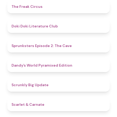
4.8
The Freak Circus
4.8
Doki Doki Literature Club
4.7
Sprunksters Episode 2: The Cave
4.3
Dandy’s World Pyramixed Edition
4.4
Scrunkly Big Update
5
Scarlet & Carnate