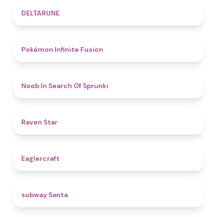
4.8
DELTARUNE
4.9
Pokémon Infinite Fusion
4.8
Noob In Search Of Sprunki
4.8
Raven Star
4.9
Eaglercraft
4.4
subway Santa