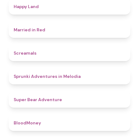
4.4
Happy Land
4.5
Married in Red
4.5
Screamals
4.3
Sprunki Adventures in Melodia
4.5
Super Bear Adventure
4.6
BloodMoney