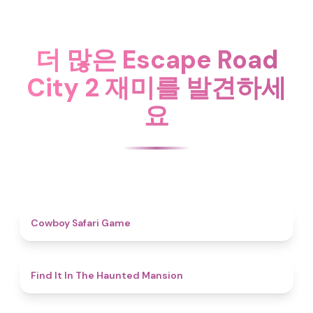
더 많은 Escape Road
City 2 재미를 발견하세
요
4.7
Cowboy Safari Game
4.7
Find It In The Haunted Mansion