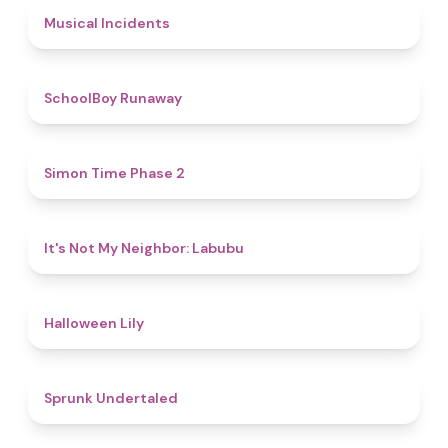
4.6
Musical Incidents
4.8
SchoolBoy Runaway
4.8
Simon Time Phase 2
4.7
It's Not My Neighbor: Labubu
5
Halloween Lily
4.4
Sprunk Undertaled