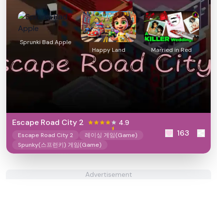
Sprunki Bad Apple
Happy Land
Married in Red
Escape Road City 2
4.9
163
Escape Road City 2
레이싱 게임(Game)
Spunky(스프런키) 게임(Game)
Advertisement