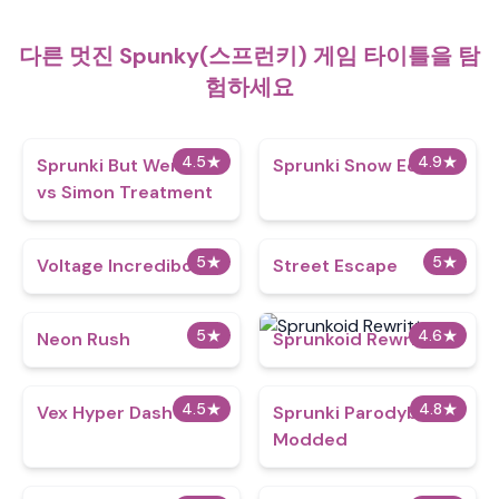
다른 멋진 Spunky(스프런키) 게임 타이틀을 탐
험하세요
4.5
★
4.9
★
Sprunki But Wenda
Sprunki Snow Edition
vs Simon Treatment
5
★
5
★
Voltage Incredibox
Street Escape
5
★
4.6
★
Neon Rush
Sprunkoid Rewritten
4.5
★
4.8
★
Vex Hyper Dash
Sprunki Parodybox
Modded