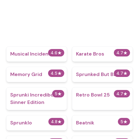
4.6
★
4.7
★
Musical Incidents
Karate Bros
4.5
★
4.7
★
Memory Grid
Sprunked But Bad 2
5
★
4.7
★
Sprunki Incredibox
Retro Bowl 25
Sinner Edition
4.8
★
5
★
Sprunklo
Beatnik