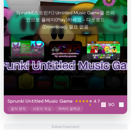
Sprunki(스프런키) Untitled Music Game을 온라
인으로 플레이(Play)하세요 - 다운로드
(Download) 필요 없음
Sprunki Mortality
Sprunki Phase 4
Sprunki grown up
Definitive
Sprunki Untitled Music Game
4.7
90
음악 창작
사운드 믹싱
캐릭터 컬렉션
Advertisement