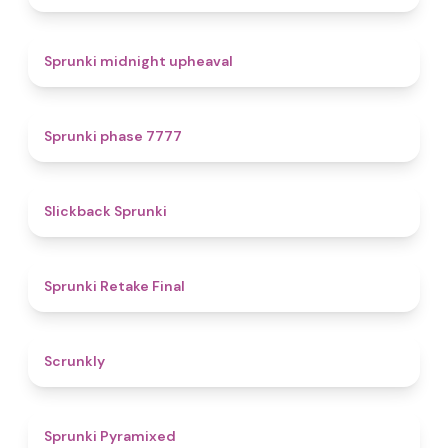
4.9
Sprunki midnight upheaval
5
Sprunki phase 7777
4.4
Slickback Sprunki
4.8
Sprunki Retake Final
4.7
Scrunkly
4.3
Sprunki Pyramixed