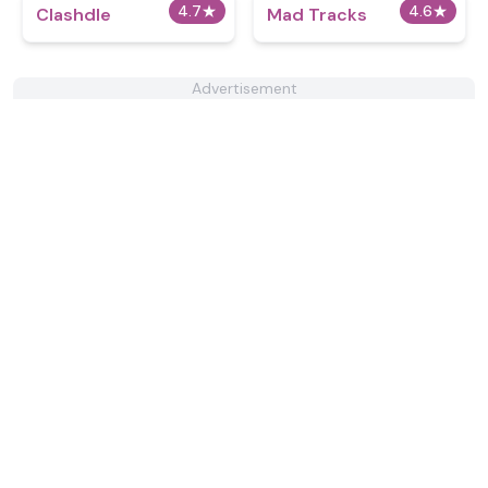
4.7
★
4.6
★
Clashdle
Mad Tracks
Advertisement