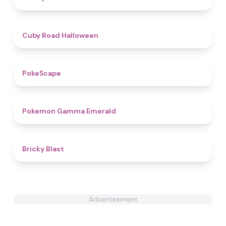
4.4
Cuby Road Halloween
4.7
PokeScape
4.3
Pokemon Gamma Emerald
4.5
Bricky Blast
Advertisement