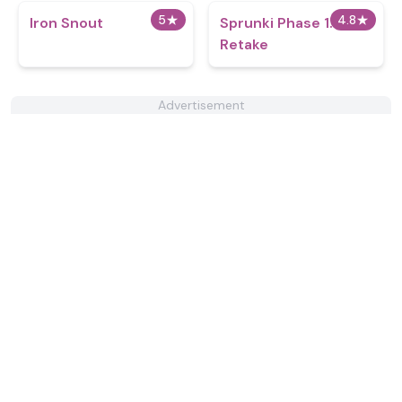
5
★
4.8
★
Iron Snout
Sprunki Phase 1.75
Retake
Advertisement