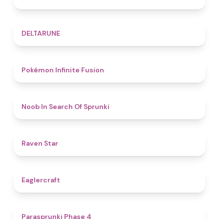
4.8
DELTARUNE
4.9
Pokémon Infinite Fusion
4.8
Noob In Search Of Sprunki
4.8
Raven Star
4.9
Eaglercraft
4.7
​Parasprunki Phase 4