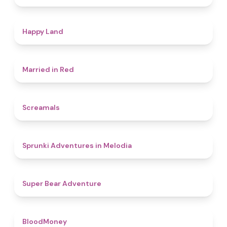
4.4
Happy Land
4.5
Married in Red
4.5
Screamals
4.3
Sprunki Adventures in Melodia
4.5
Super Bear Adventure
4.6
BloodMoney