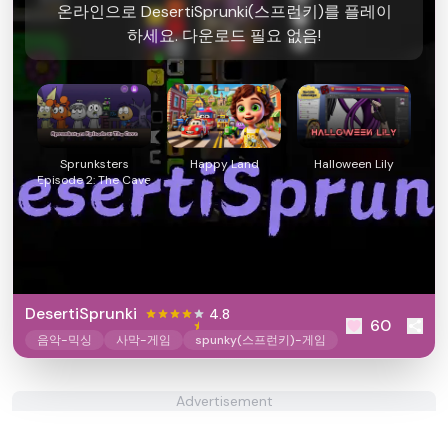
온라인으로 DesertiSprunki(스프런키)를 플레이
하세요. 다운로드 필요 없음!
Sprunksters
Happy Land
Halloween Lily
Episode 2: The Cave
DesertiSprunki
4.8
60
음악-믹싱
사막-게임
spunky(스프런키)-게임
Advertisement