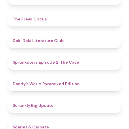
4.8
The Freak Circus
4.8
Doki Doki Literature Club
4.7
Sprunksters Episode 2: The Cave
4.3
Dandy’s World Pyramixed Edition
4.4
Scrunkly Big Update
5
Scarlet & Carnate