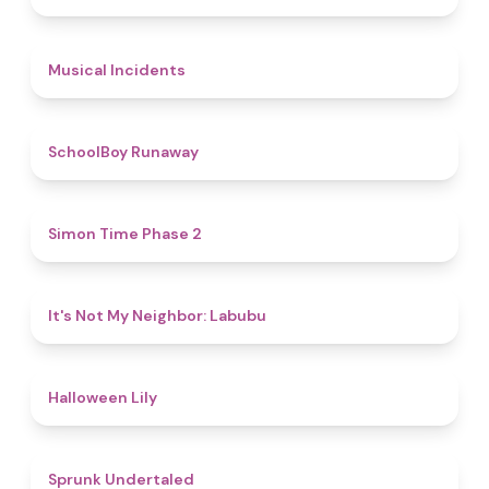
4.6
Musical Incidents
4.8
SchoolBoy Runaway
4.8
Simon Time Phase 2
4.7
It's Not My Neighbor: Labubu
5
Halloween Lily
4.4
Sprunk Undertaled