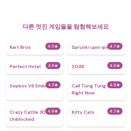
다른 멋진 게임들을 탐험해보세요
4.5
★
4.7
★
Kart Bros
Sprunki upin ipin
4.8
★
4.6
★
Perfect Hotel
2048
4.3
★
4.9
★
Sepbox V6 Embers
Call Tung Tung Sahur
Right Now
4.9
★
4.7
★
Crazy Cattle 3D
Kitty Cats
Unblocked