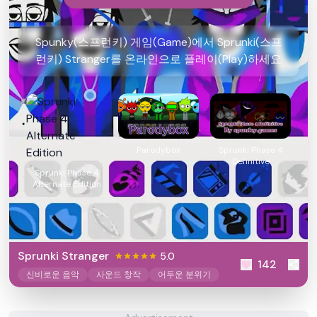
Spunky(스프런키) 게임(Game)에서 Sprunki(스프
런키) Stranger를 온라인으로 플레이(Play)하세요
Parodybox
Sprunki Phase 4
Definitive
Sprunki Phase 4
Alternate Edition
Sprunki Stranger
5.0
142
신비로운 음악
사운드 창작
어두운 분위기