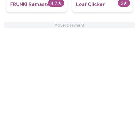
4.7
★
5
★
FRUNKI Remastered
Loaf Clicker
Advertisement