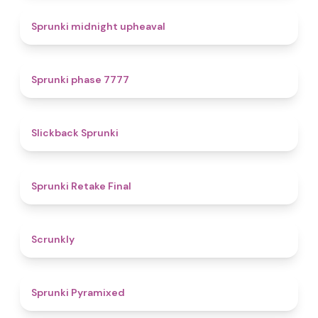
4.9
Sprunki midnight upheaval
5
Sprunki phase 7777
4.4
Slickback Sprunki
4.8
Sprunki Retake Final
4.7
Scrunkly
4.3
Sprunki Pyramixed