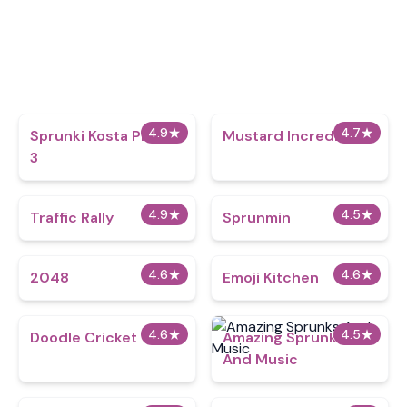
4.9
★
4.7
★
Sprunki Kosta Phase
Mustard IncrediBox
3
4.9
★
4.5
★
Traffic Rally
Sprunmin
4.6
★
4.6
★
2048
Emoji Kitchen
4.6
★
4.5
★
Doodle Cricket
Amazing Sprunks
And Music