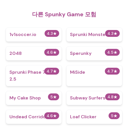
다른 Spunky Game 모험
4.3
★
4.3
★
1v1soccer.io
Sprunki Monsters
4.6
★
4.5
★
2048
Sperunky
4.7
★
4.7
★
Sprunki Phase 777
MiSide
2.5
5
★
4.8
★
My Cake Shop
Subway Surfers
4.6
★
5
★
Undead Corridor
Loaf Clicker