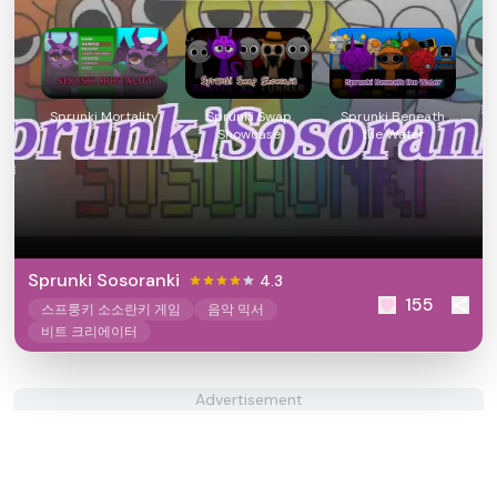
Sprunki Mortality
Sprunki Swap
Sprunki Beneath
Showcase
the Water
Sprunki Sosoranki
4.3
155
스프룽키 소소란키 게임
음악 믹서
비트 크리에이터
Advertisement