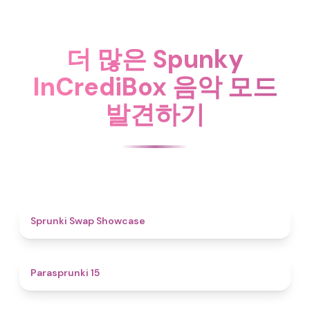
더 많은 Spunky
InCrediBox 음악 모드
발견하기
4.6
Sprunki Swap Showcase
5
Parasprunki 15