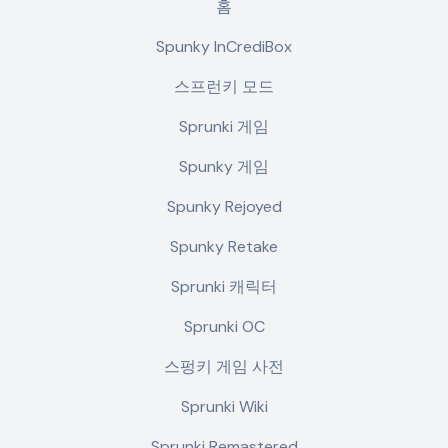
홈
Spunky InCrediBox
스프런키 모드
Sprunki 게임
Spunky 게임
Spunky Rejoyed
Spunky Retake
Sprunki 캐릭터
Sprunki OC
스펑키 게임 사전
Sprunki Wiki
Sprunki Remastered