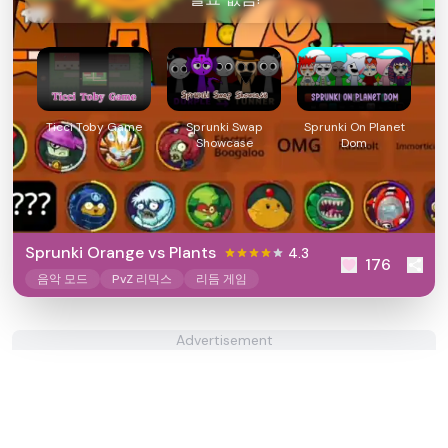
Ticci Toby Game
Sprunki Swap
Sprunki On Planet
Showcase
Dom
Sprunki Orange vs Plants
4.3
176
음악 모드
PvZ 리믹스
리듬 게임
Advertisement