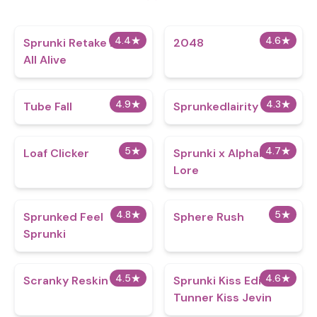
4.4
★
4.6
★
Sprunki Retake But
2048
All Alive
4.9
★
4.3
★
Tube Fall
Sprunkedlairity
5
★
4.7
★
Loaf Clicker
Sprunki x Alphabet
Lore
4.8
★
5
★
Sprunked Feel
Sphere Rush
Sprunki
4.5
★
4.6
★
Scranky Reskin
Sprunki Kiss Edition:
Tunner Kiss Jevin