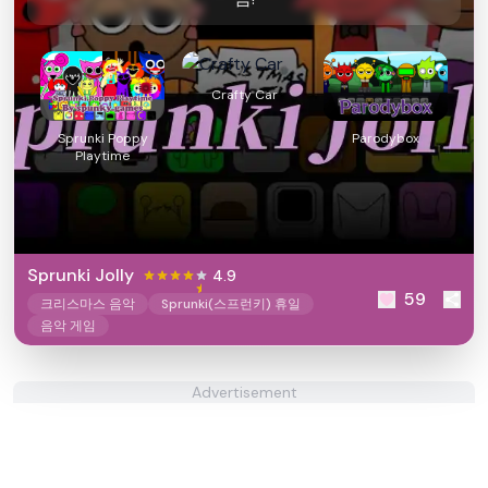
Crafty Car
Sprunki Poppy
Parodybox
Playtime
Sprunki Jolly
4.9
59
크리스마스 음악
Sprunki(스프런키) 휴일
음악 게임
Advertisement