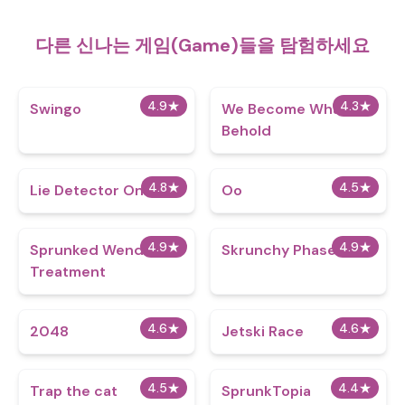
다른 신나는 게임(Game)들을 탐험하세요
4.9
★
4.3
★
Swingo
We Become What We
Behold
4.8
★
4.5
★
Lie Detector Online
Oo
4.9
★
4.9
★
Sprunked Wenda
Skrunchy Phase 3
Treatment
4.6
★
4.6
★
2048
Jetski Race
4.5
★
4.4
★
Trap the cat
SprunkTopia