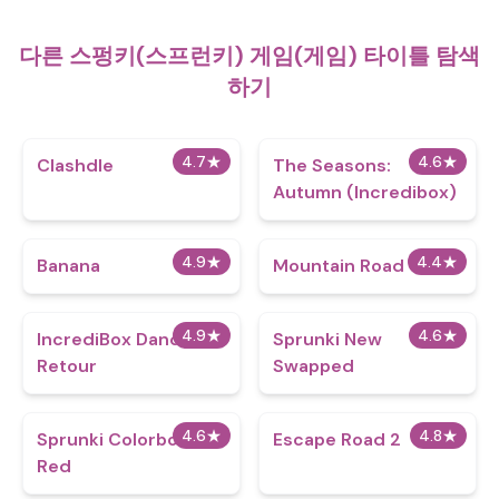
다른 스펑키(스프런키) 게임(게임) 타이틀 탐색
하기
4.7
★
4.6
★
Clashdle
The Seasons:
Autumn (Incredibox)
4.9
★
4.4
★
Banana
Mountain Road
4.9
★
4.6
★
IncrediBox Dandy's
Sprunki New
Retour
Swapped
4.6
★
4.8
★
Sprunki Colorbox
Escape Road 2
Red