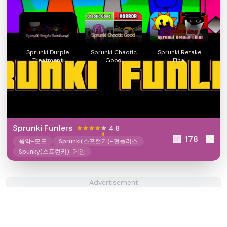
Sprunki Durple
Sprunki Chaotic
Sprunki Retake
Treatment
Good
Final
Sprunki Funlers
4.8
178
음악-모드
Sprunki(스프런키)-펀들러스
Spunky(스프런키)-게임
Advertisement