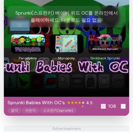
Sprunki(스프런키) 베이비 위드 OC를 온라인에서
플레이하세요. 다운로드 필요 없음!
Parodybox
Monopoly
Slickback Sprunki
Sprunki Babies With OC’s
4.5
108
음악
어린이
스프런키(sprunki)
Advertisement