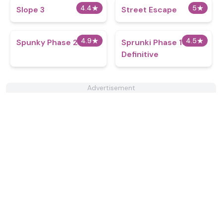
4.4
★
5
★
Slope 3
Street Escape
4.9
★
4.5
★
Spunky Phase 2
Sprunki Phase 10
Definitive
Advertisement