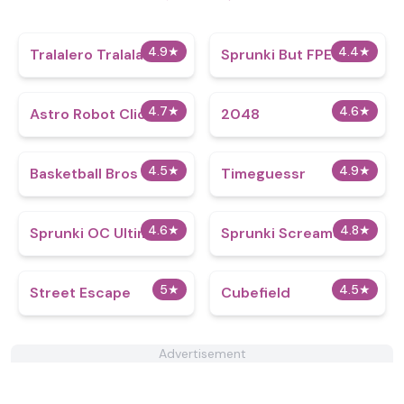
4.9
★
4.4
★
Tralalero Tralala
Sprunki But FPE
4.7
★
4.6
★
Astro Robot Clicker
2048
4.5
★
4.9
★
Basketball Bros
Timeguessr
4.6
★
4.8
★
Sprunki OC Ultimate
Sprunki Screamers
5
★
4.5
★
Street Escape
Cubefield
Advertisement