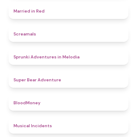
4.5
Married in Red
4.5
Screamals
4.3
Sprunki Adventures in Melodia
4.5
Super Bear Adventure
4.6
BloodMoney
4.6
Musical Incidents