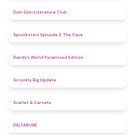
4.8
Doki Doki Literature Club
4.7
Sprunksters Episode 2: The Cave
4.3
Dandy’s World Pyramixed Edition
4.4
Scrunkly Big Update
5
Scarlet & Carnate
4.8
DELTARUNE