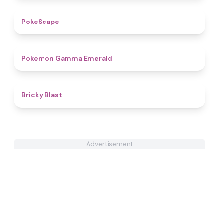
4.7
PokeScape
4.3
Pokemon Gamma Emerald
4.5
Bricky Blast
Advertisement