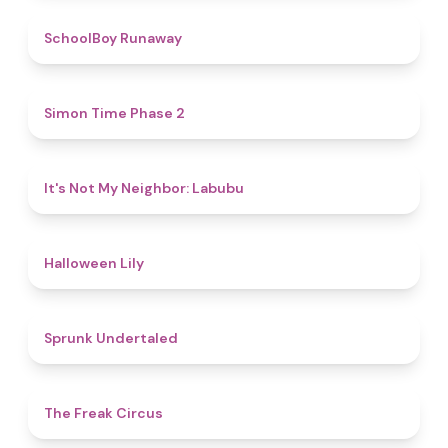
4.8
SchoolBoy Runaway
4.8
Simon Time Phase 2
4.7
It's Not My Neighbor: Labubu
5
Halloween Lily
4.4
Sprunk Undertaled
4.8
The Freak Circus