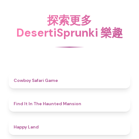
探索更多
DesertiSprunki 樂趣
4.7
Cowboy Safari Game
4.7
Find It In The Haunted Mansion
4.4
Happy Land