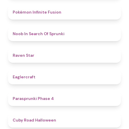
4.9
Pokémon Infinite Fusion
4.8
Noob In Search Of Sprunki
4.8
Raven Star
4.9
Eaglercraft
4.7
​Parasprunki Phase 4
4.4
Cuby Road Halloween