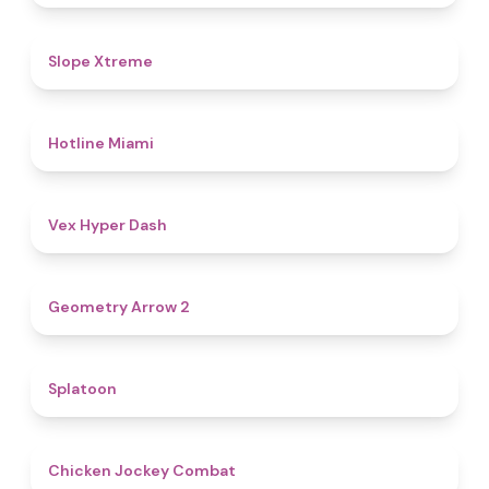
4.6
Slope Xtreme
4.7
Hotline Miami
4.5
Vex Hyper Dash
4.4
Geometry Arrow 2
4.6
Splatoon
4.8
Chicken Jockey Combat