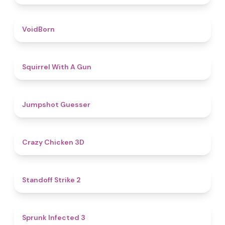
4.6
VoidBorn
4.5
Squirrel With A Gun
4.8
Jumpshot Guesser
4.8
Crazy Chicken 3D
5
Standoff Strike 2
4.6
Sprunk Infected 3