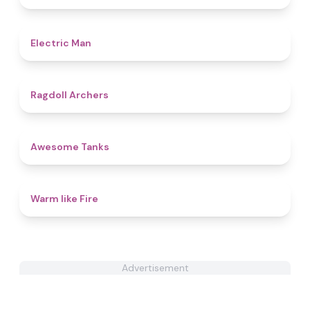
4.7
Electric Man
4.5
Ragdoll Archers
4.6
Awesome Tanks
4.4
Warm like Fire
Advertisement