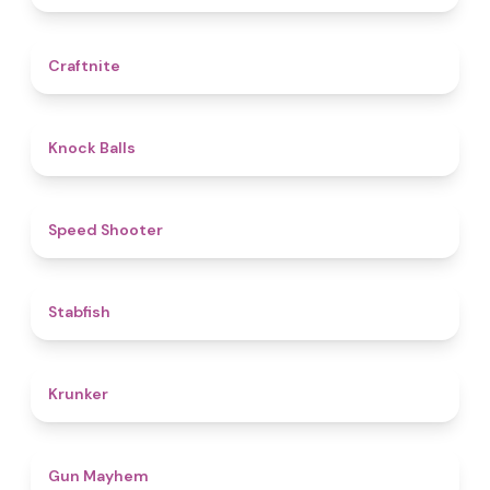
4.4
Craftnite
4.8
Knock Balls
4.7
Speed Shooter
4.7
Stabfish
4.6
Krunker
4.6
Gun Mayhem