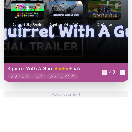
Sprunki Sky Realm
Squirrel With A Gun
Craftnite
ReMastered
Squirrel With A Gun
4.5
43
アクション
リス
シューティング
Advertisement