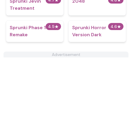
4.7
★
4.6
★
Sprunki Jevin
2048
Treatment
4.5
★
4.6
★
Sprunki Phase 14
Sprunki Horror
Remake
Version Dark
Advertisement