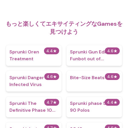
もっと楽しくてエキサイティングなGamesを
見つけよう
4.4
★
4.6
★
Sprunki Oren
Sprunki Gun Edition -
Treatment
Funbot out of
Control
4.6
★
4.6
★
Sprunki Danger
Bite-Size Beats
Infected Virus
4.7
★
4.4
★
Sprunki The
Sprunki phase 5: But
Definitive Phase 10
90 Polos
New