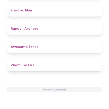
4.7
Electric Man
4.5
Ragdoll Archers
4.6
Awesome Tanks
4.4
Warm like Fire
Advertisement