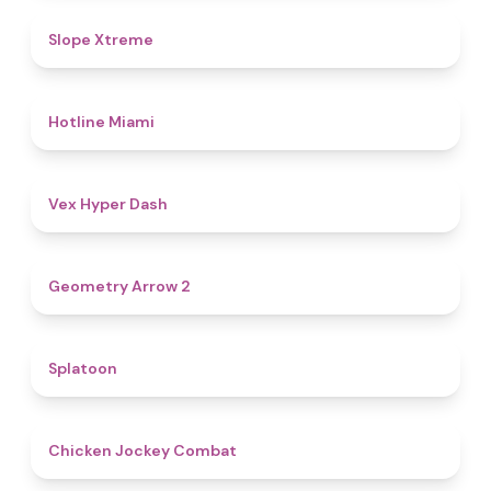
4.6
Slope Xtreme
4.7
Hotline Miami
4.5
Vex Hyper Dash
4.4
Geometry Arrow 2
4.6
Splatoon
4.8
Chicken Jockey Combat