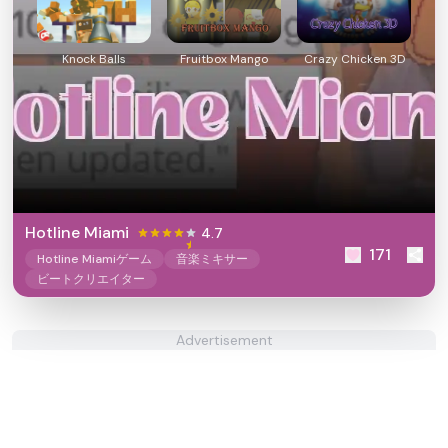
Knock Balls
Fruitbox Mango
Crazy Chicken 3D
Hotline Miami
4.7
171
Hotline Miamiゲーム
音楽ミキサー
ビートクリエイター
Advertisement