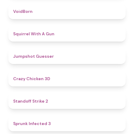
4.6
VoidBorn
4.5
Squirrel With A Gun
4.8
Jumpshot Guesser
4.8
Crazy Chicken 3D
5
Standoff Strike 2
4.6
Sprunk Infected 3