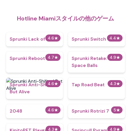
Hotline Miamiスタイルの他のゲーム
4.6
★
4.4
★
Sprunki Lack of Sleep
Sprunki Switch
4.7
★
4.9
★
Sprunki Reboot
Sprunki Retake:
Space Balls
4.6
★
4.3
★
Sprunki Anti-Shifted
Tap Road Beat
But Alive
4.6
★
5
★
2048
Sprunki Rotrizi 7
4.3
★
4.9
★
KinitoPET Playground
Sprincull Pyramixed