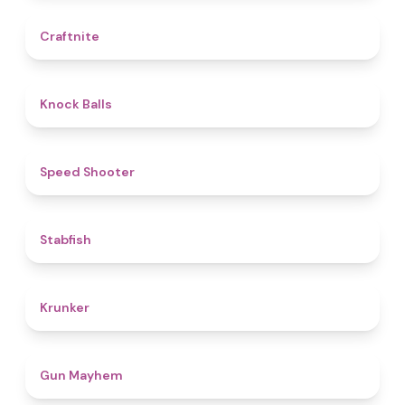
4.4
Craftnite
4.8
Knock Balls
4.7
Speed Shooter
4.7
Stabfish
4.6
Krunker
4.6
Gun Mayhem