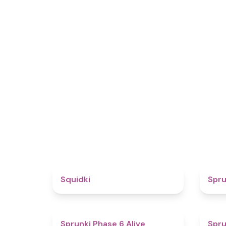
4.6
Squidki
Spr
4.8
Sprunki Phase 6 Alive
Spru