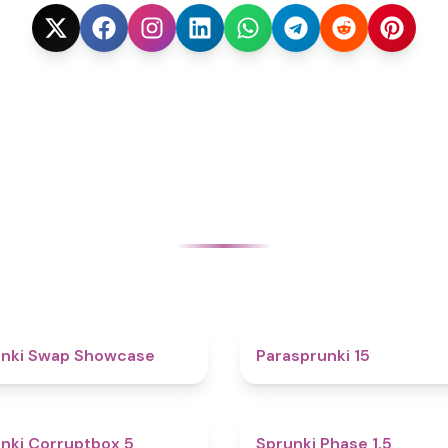
4.6
unki Swap Showcase
Parasprunki 15
4.9
nki Corruptbox 5
Sprunki Phase 1.5