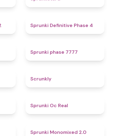
4.3
4.7
2
Sprunki Definitive Phase 4
4.6
5
Sprunki phase 7777
4.8
4.7
Scrunkly
4.4
4.5
Sprunki Oc Real
4
4.6
Sprunki Monomixed 2.0