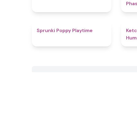
Phas
4.9
Sprunki Poppy Playtime
Ketc
Huma