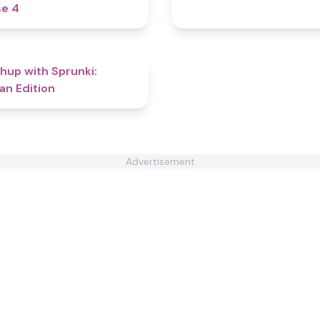
e 4
4.6
hup with Sprunki:
n Edition
Advertisement