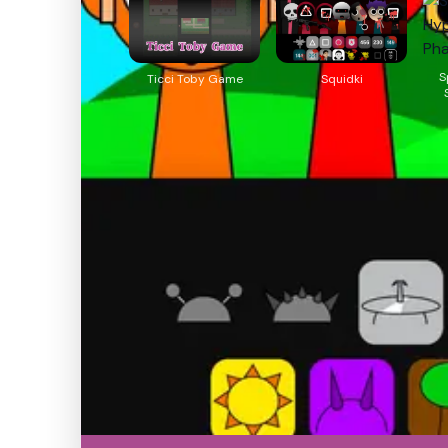
S
Ticci Toby Game
Squidki