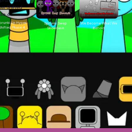
prunki Un Hyper
Sprunki Swap
We Become What We
Shifted Phase 4
Showcase
Behold