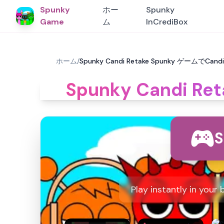
Spunky
ホー
Spunky
Game
ム
InCrediBox
ホーム
/
Spunky Candi Retake Spunky ゲームでCan
Spunky Candi R
S
Play instantly in your