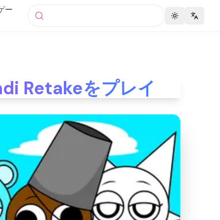
 ゲー
Toggle theme
Change 
andi Retakeをプレイ