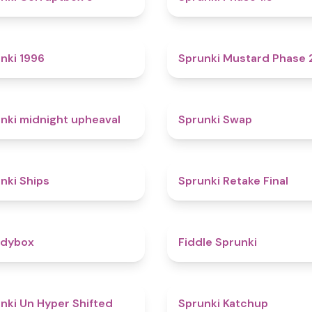
5
nki 1996
Sprunki Mustard Phase 
4.9
nki midnight upheaval
Sprunki Swap
4.3
nki Ships
Sprunki Retake Final
4.3
odybox
Fiddle Sprunki
4.6
nki Un Hyper Shifted
Sprunki Katchup