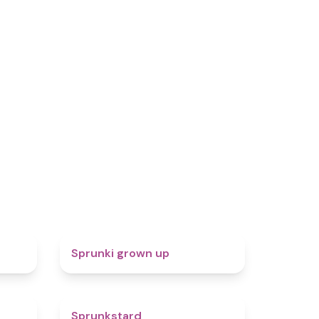
5
4.4
Sprunki grown up
4.7
4.6
Sprunkstard