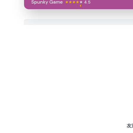
Spunky Game
4.5
友