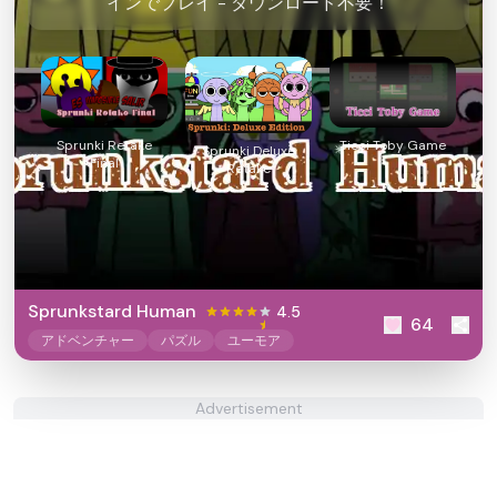
インでプレイ - ダウンロード不要！
Sprunki Retake
Ticci Toby Game
Sprunki Deluxe
Final
Retake
Sprunkstard Human
4.5
64
アドベンチャー
パズル
ユーモア
Advertisement