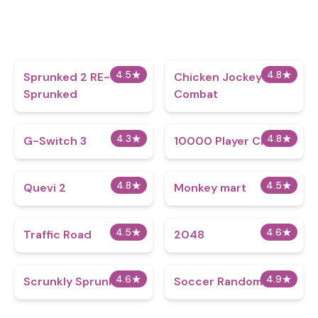
4.5
★
4.8
★
Sprunked 2 RE-
Chicken Jockey
Sprunked
Combat
4.3
★
4.8
★
G-Switch 3
10000 Player Chess
4.8
★
4.5
★
Quevi 2
Monkey mart
4.5
★
4.6
★
Traffic Road
2048
4.6
★
4.9
★
Scrunkly Sprunki
Soccer Random