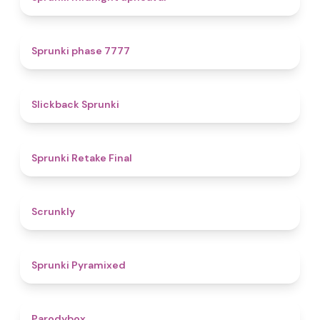
5
Sprunki phase 7777
4.4
Slickback Sprunki
4.8
Sprunki Retake Final
4.7
Scrunkly
4.3
Sprunki Pyramixed
4.3
Parodybox