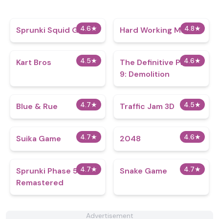
4.6
★
4.8
★
Sprunki Squid Game
Hard Working Man
4.5
★
4.6
★
Kart Bros
The Definitive Phase
9: Demolition
4.7
★
4.5
★
Blue & Rue
Traffic Jam 3D
4.7
★
4.6
★
Suika Game
2048
4.7
★
4.7
★
Sprunki Phase 5
Snake Game
Remastered
Advertisement