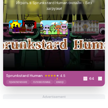
Играть в Sprunkstard Human онлайн - Без
загрузки!
Sprunki Retake
Sprunki Evolution
Sprunki Deluxe
Final
Retake
Sprunkstard Human
4.5
64
приключение
головоломка
юмор
Advertisement