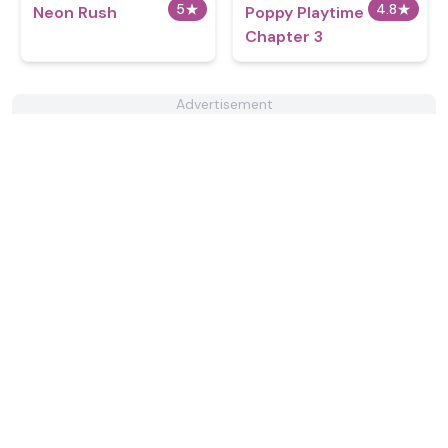
5
★
4.8
★
Neon Rush
Poppy Playtime
Chapter 3
Advertisement