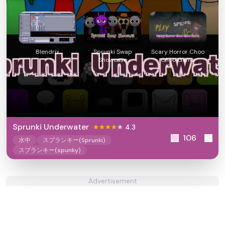
Blendrix
Sprunki Swap
Scary Horror Choo
Showcase
Choo Game
Sprunki Underwater
4.3
106
水中
スプランキー(Sprunki)
スプランキー(spunky)
Advertisement