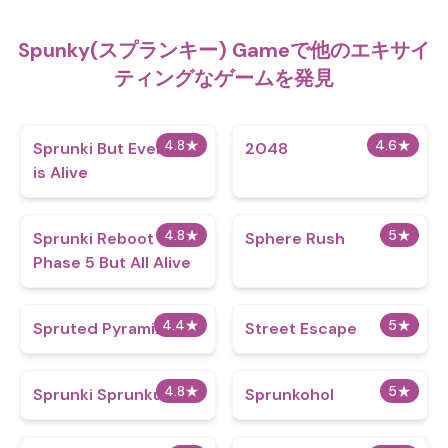
Spunky(スプランキー) Gameで他のエキサイ
ティングなゲームを発見
4.8
★
4.6
★
Sprunki But Everyone
2048
is Alive
4.8
★
5
★
Sprunki Reboot
Sphere Rush
Phase 5 But All Alive
4.4
★
5
★
Spruted Pyramix
Street Escape
4.8
★
5
★
Sprunki Sprunkus
Sprunkohol