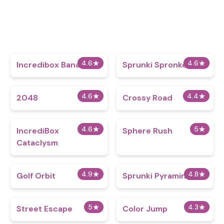
4.6
★
4.6
★
Incredibox Banana
Sprunki Spronker
4.6
★
4.4
★
2048
Crossy Road
4.6
★
5
★
IncrediBox
Sphere Rush
Cataclysm
4.9
★
4.8
★
Golf Orbit
Sprunki Pyraminx
5
★
4.3
★
Street Escape
Color Jump