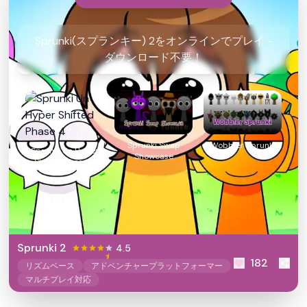
Sprunki(スプランキー) 2をオンラインでプレイ -
ダウンロード不要！
Sprunki Swap
Wobbler Sprunki
Sprunki Un Hyper
Showcase
Shifted Phase 4
Sprunki 2
4.5
182
リズムベース
アドベンチャープラットフォーマー
マルチプレイ対応