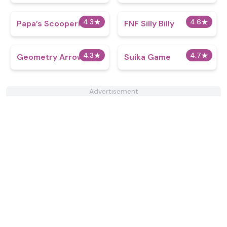
4.3
★
4.6
★
​Papa’s Scooperia
FNF Silly Billy
4.3
★
4.7
★
Geometry Arrow
Suika Game
Advertisement