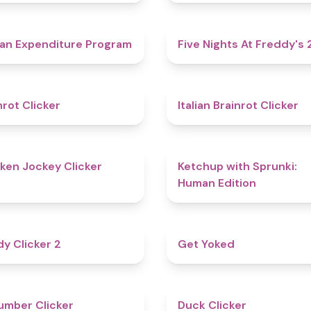
4.7
an Expenditure Program
Five Nights At Freddy's 
4.4
nrot Clicker
Italian Brainrot Clicker
4.7
ken Jockey Clicker
Ketchup with Sprunki:
Human Edition
4.8
y Clicker 2
Get Yoked
4.6
mber Clicker
Duck Clicker