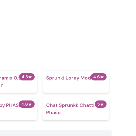
4.8
★
4.6
★
ramix 0.9
Sprunki Lorey Mod
on
4.6
★
5
★
by PHASE 3
Chat Sprunki: Chatting
Phase