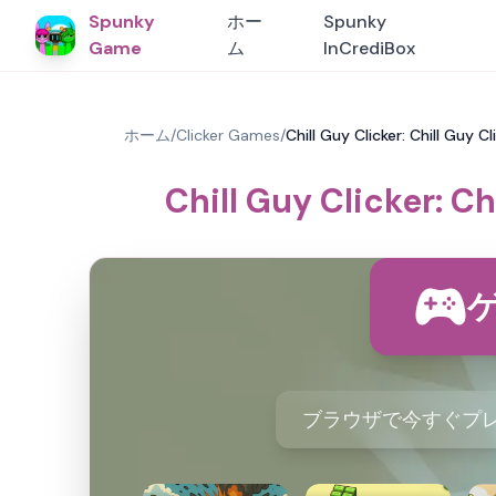
Spunky
ホー
Spunky
Game
ム
InCrediBox
ホーム
/
Clicker Games
/
Chill Guy Clicker: Chil
Chill Guy Clicke
ブラウザで今すぐプレ