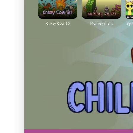
Crazy Cow 3D
Monkey mart
Spr