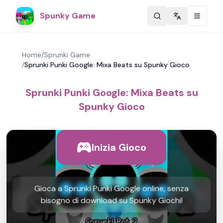
Spunky Game
Change langu
Home
/
Sprunki Game
/
Sprunki Punki Google: Mixa Beats su Spunky Gioco
Sprunki Punki Google: Mixa Beats su
Spunky Gioco
Inizia Gioco
Gioca a Sprunki Punki Google online, senza
bisogno di download su Spunky Giochi!