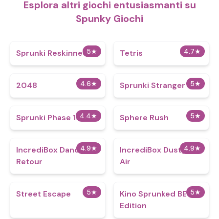
Esplora altri giochi entusiasmanti su
Spunky Giochi
5
★
4.7
★
Sprunki Reskinned 2
Tetris
4.6
★
5
★
2048
Sprunki Stranger
4.4
★
5
★
Sprunki Phase 19
Sphere Rush
4.9
★
4.9
★
IncrediBox Dandy's
IncrediBox Dusty Like
Retour
Air
5
★
5
★
Street Escape
Kino Sprunked BE
Edition