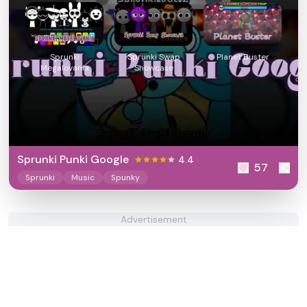
Sprunki
Sprunki Swap
Planet Buster
Megalovania
Showcase
Sprunki Punki Google
4.4
57
Sprunki
Music
Spunky
Advertisement