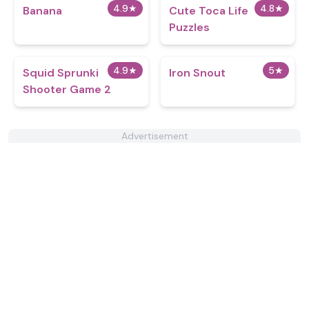
4.9
★
4.8
★
Banana
Cute Toca Life
Puzzles
4.9
★
5
★
Squid Sprunki
Iron Snout
Shooter Game 2
Advertisement