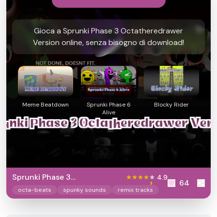
Gioca a Sprunki Phase 3 Octatheredrawer
Version online, senza bisogno di download!
Meme Beatdown
Sprunki Phase 6
Blocky Rider
Alive
Sprunki Phase 3
4.9
64
Octatheredrawer Version
octa-beats
spunky sounds
remix tracks