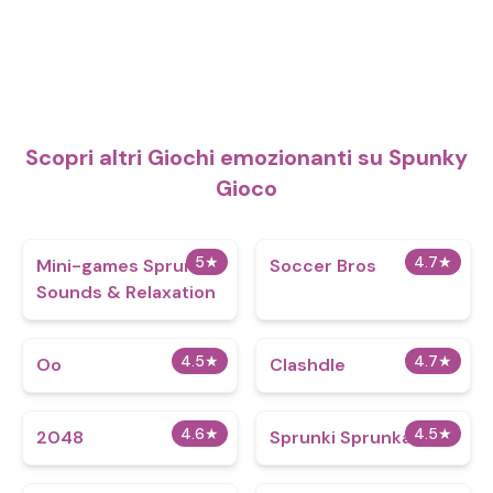
Scopri altri Giochi emozionanti su Spunky
Gioco
5
★
4.7
★
Mini-games Sprunki:
Soccer Bros
Sounds & Relaxation
4.5
★
4.7
★
Oo
Clashdle
4.6
★
4.5
★
2048
Sprunki Sprunkabout