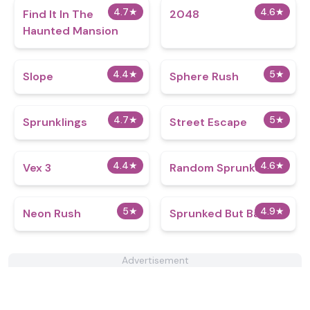
4.7
★
4.6
★
Find It In The
2048
Haunted Mansion
4.4
★
5
★
Slope
Sphere Rush
4.7
★
5
★
Sprunklings
Street Escape
4.4
★
4.6
★
Vex 3
Random Sprunked
5
★
4.9
★
Neon Rush
Sprunked But Bad 2.0
Advertisement