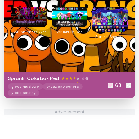
Sprunki phase 7777
Sprunki Oc Real
Sprunki Shocked
Sprunki Colorbox Red
4.6
63
gioco musicale
creazione sonora
gioco spunky
Advertisement