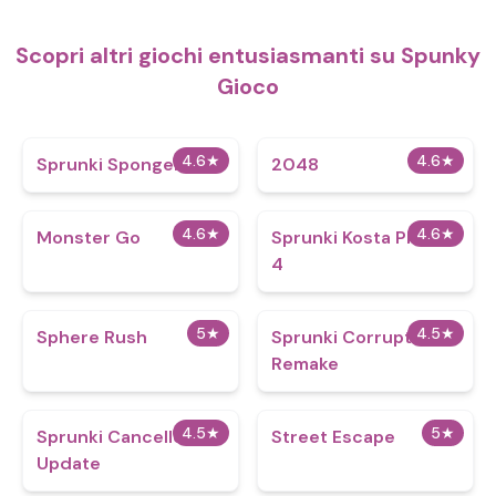
Scopri altri giochi entusiasmanti su Spunky
Gioco
4.6
★
4.6
★
Sprunki Spongebob
2048
4.6
★
4.6
★
Monster Go
Sprunki Kosta Phase
4
5
★
4.5
★
Sphere Rush
Sprunki Corruptbox 3
Remake
4.5
★
5
★
Sprunki Cancelled
Street Escape
Update