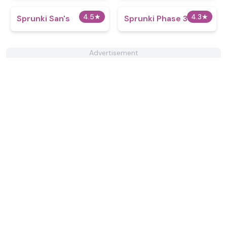
4.5
★
4.3
★
Sprunki San's
Sprunki Phase 3 Alive
Advertisement