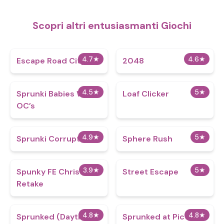
Scopri altri entusiasmanti Giochi
4.7
★
4.6
★
Escape Road City
2048
4.5
★
5
★
Sprunki Babies With
Loaf Clicker
OC’s
4.9
★
5
★
Sprunki Corruptbox 5
Sphere Rush
3.9
★
5
★
Spunky FE Christmas
Street Escape
Retake
4.8
★
4.8
★
Sprunked (Daytime
Sprunked at Picta