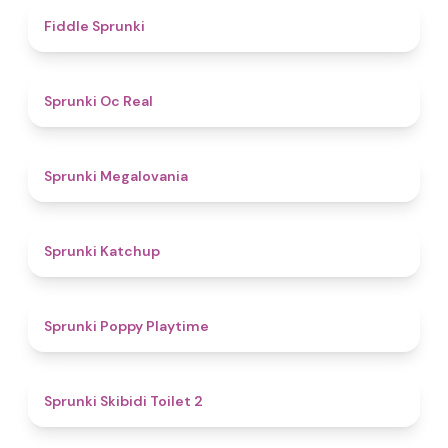
4.4
Fiddle Sprunki
4.5
Sprunki Oc Real
4.5
Sprunki Megalovania
4
Sprunki Katchup
4.9
Sprunki Poppy Playtime
4.7
Sprunki Skibidi Toilet 2