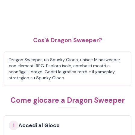
Cos'è Dragon Sweeper?
Dragon Sweeper, un Spunky Gioco, unisce Minesweeper
con elementi RPG. Esplora isole, combatti mostri e
sconfiggi il drago. Goditi la grafica retrò e il gameplay
strategico su Spunky Gioco.
Come giocare a Dragon Sweeper
Accedi al Gioco
1