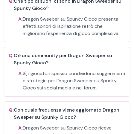
Q:
Che tipo di suoni ci sono in Dragon Sweeper su
Spunky Gioco?
A:
Dragon Sweeper su Spunky Gioco presenta
effetti sonori di ispirazione retrò che
migliorano l'esperienza di gioco complessiva.
Q:
C'è una community per Dragon Sweeper su
Spunky Gioco?
A:
Sì, i giocatori spesso condividono suggerimenti
e strategie per Dragon Sweeper su Spunky
Gioco sui social media e nei forum.
Q:
Con quale frequenza viene aggiornato Dragon
Sweeper su Spunky Gioco?
A:
Dragon Sweeper su Spunky Gioco riceve