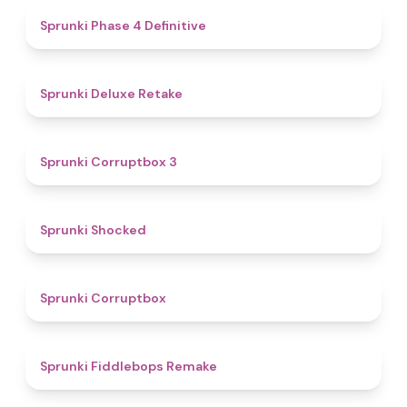
4.6
Sprunki Phase 4 Definitive
4.1
Sprunki Deluxe Retake
5
Sprunki Corruptbox 3
4.5
Sprunki Shocked
4.6
Sprunki Corruptbox
4.4
Sprunki Fiddlebops Remake