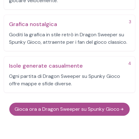
giocare velocemente.
3
Grafica nostalgica
Goditi la grafica in stile retrò in Dragon Sweeper su
Spunky Gioco, attraente per i fan del gioco classico.
4
Isole generate casualmente
Ogni partita di Dragon Sweeper su Spunky Gioco
offre mappe e sfide diverse.
Gioca ora a Dragon Sweeper su Spunky Gioco