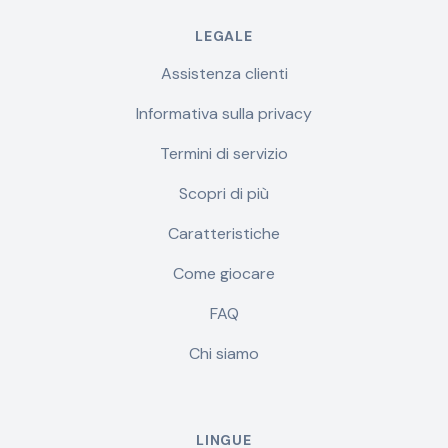
LEGALE
Assistenza clienti
Informativa sulla privacy
Termini di servizio
Scopri di più
Caratteristiche
Come giocare
FAQ
Chi siamo
LINGUE