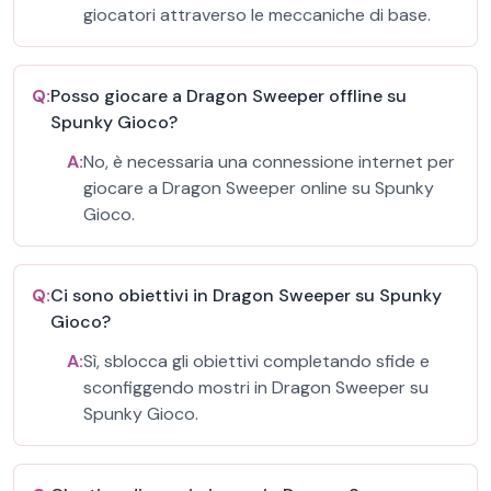
giocatori attraverso le meccaniche di base.
Q:
Posso giocare a Dragon Sweeper offline su
Spunky Gioco?
A:
No, è necessaria una connessione internet per
giocare a Dragon Sweeper online su Spunky
Gioco.
Q:
Ci sono obiettivi in Dragon Sweeper su Spunky
Gioco?
A:
Sì, sblocca gli obiettivi completando sfide e
sconfiggendo mostri in Dragon Sweeper su
Spunky Gioco.