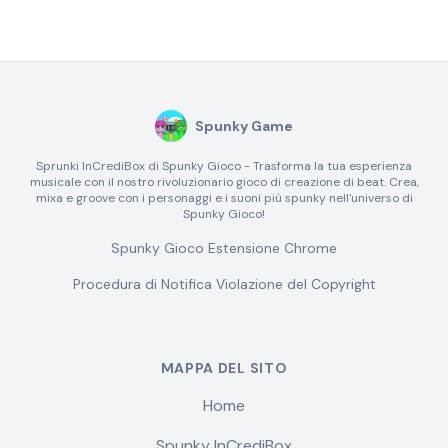
Spunky Game
Sprunki InCrediBox di Spunky Gioco - Trasforma la tua esperienza
musicale con il nostro rivoluzionario gioco di creazione di beat. Crea,
mixa e groove con i personaggi e i suoni più spunky nell'universo di
Spunky Gioco!
Spunky Gioco Estensione Chrome
Procedura di Notifica Violazione del Copyright
MAPPA DEL SITO
Home
Spunky InCrediBox