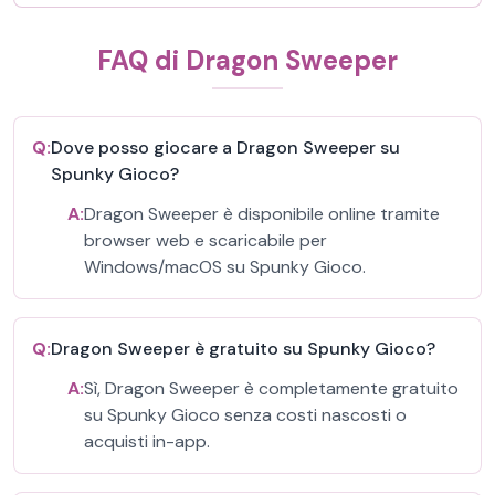
FAQ di Dragon Sweeper
Q:
Dove posso giocare a Dragon Sweeper su
Spunky Gioco?
A:
Dragon Sweeper è disponibile online tramite
browser web e scaricabile per
Windows/macOS su Spunky Gioco.
Q:
Dragon Sweeper è gratuito su Spunky Gioco?
A:
Sì, Dragon Sweeper è completamente gratuito
su Spunky Gioco senza costi nascosti o
acquisti in-app.