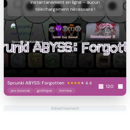
instantanément en ligne – aucun
téléchargement nécessaire !
Sprunki Halfshifted
Sprunki Swap
Bloodmoney 2
Showcase
Sprunki ABYSS: Forgotten
4.4
120
jeu musical
gothique
horreur
Advertisement