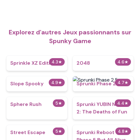
Explorez d'autres Jeux passionnants sur
Spunky Game
4.3
★
4.6
★
Sprinkle XZ Edition
2048
4.9
★
4.7
★
Slope Spooky
Sprunki Phase 2.5
5
★
4.4
★
Sphere Rush
Sprunki YUBIN NIIKU
2: The Deaths of Fun
5
★
4.8
★
Street Escape
Sprunki Reboot
Phase 5 But All Alive