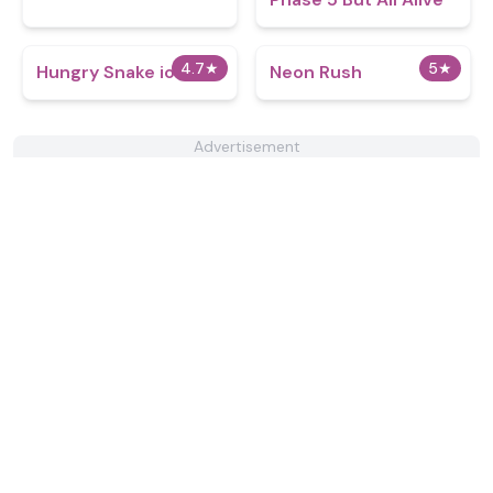
4.7
★
5
★
Hungry Snake io
Neon Rush
Advertisement