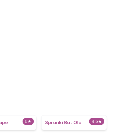
5
★
4.5
★
cape
Sprunki But Old