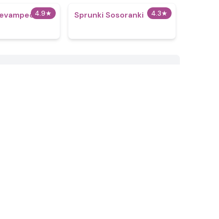
4.9
★
4.3
★
Revamped
Sprunki Sosoranki