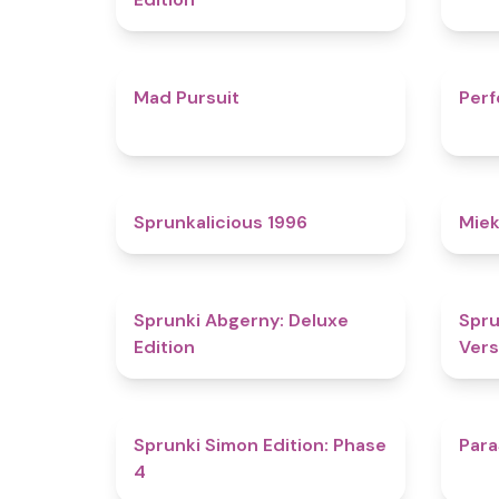
4.6
Mad Pursuit
Perf
4.4
Sprunkalicious 1996
Miek
4.9
Sprunki Abgerny: Deluxe
Spru
Edition
Vers
4.6
Sprunki Simon Edition: Phase
Para
4