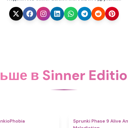
ьше в Sinner Editio
4.7
nkioPhobia
Sprunki Phase 9 Alive A
Malediction