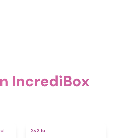
n IncrediBox
5
4.5
nd
2v2 Io