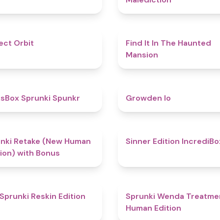
4.6
ect Orbit
Find It In The Haunted
Mansion
4.9
sBox Sprunki Spunkr
Growden Io
4.5
nki Retake (New Human
Sinner Edition IncrediBo
ion) with Bonus
4.9
Sprunki Reskin Edition
Sprunki Wenda Treatme
Human Edition