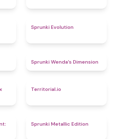
4.7
4.7
Sprunki Evolution
4.8
4.5
Sprunki Wenda’s Dimension
4.8
4.9
x
Territorial.io
4.4
4.6
nt:
Sprunki Metallic Edition