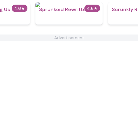
4.6
★
4.6
★
g Us
Sprunkoid Rewritten
Scrunkly 
Advertisement