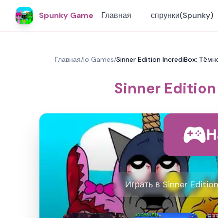
Spunky Game
Главная
спрунки(Spunky)
Главная
/
Io Games
/
Sinner Edition IncrediBox: Тё
Sinner Editio
Н
Играть в Sinner Edition