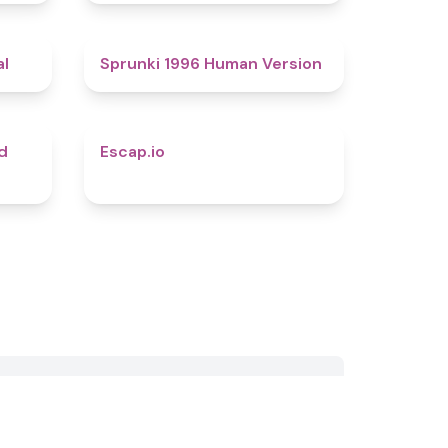
4.9
5
al
Sprunki 1996 Human Version
4.3
4.9
d
Escap.io