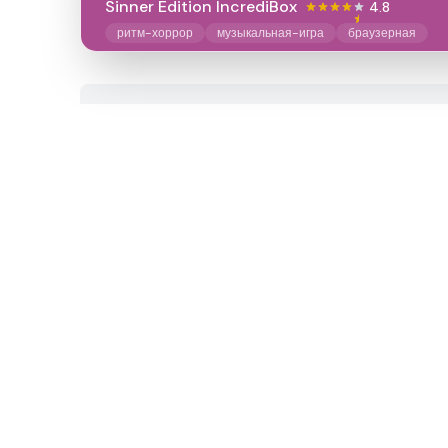
Sinner Edition IncrediBox
4.8
ритм-хоррор
музыкальная-игра
браузерная