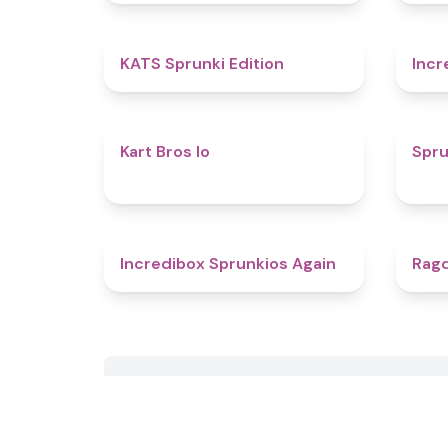
4.8
KATS Sprunki Edition
Incr
4.4
Kart Bros Io
Spru
5
Incredibox Sprunkios Again
Ragd