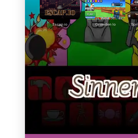
Escap.io
Growden Io
Spr