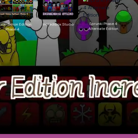
Sprunki Phase 4
unki Simon Edition:
Incredibox Studio
Alternate Edition
Phase 4