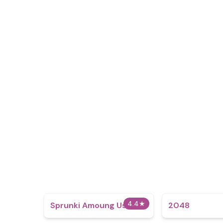
4.4
★
Sprunki Amoung Us
2048