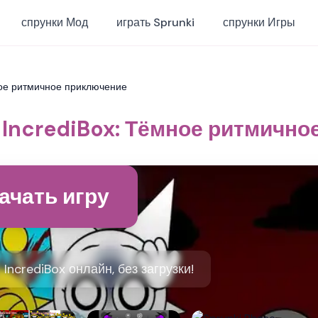
спрунки Мод
играть Sprunki
спрунки Игры
мное ритмичное приключение
n IncrediBox: Тёмное ритмичн
ачать игру
 IncrediBox онлайн, без загрузки!