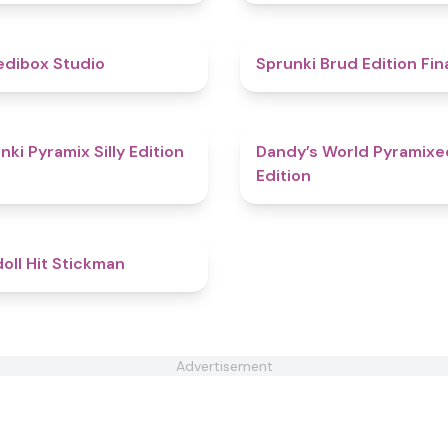
4.5
edibox Studio
Sprunki Brud Edition Fin
4.7
nki Pyramix Silly Edition
Dandy’s World Pyramixe
Edition
4.9
oll Hit Stickman
Advertisement