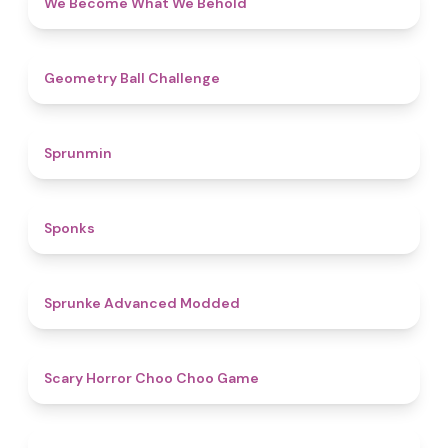
We Become What We Behold
4.3
Geometry Ball Challenge
4.5
Sprunmin
4.8
Sponks
4.5
Sprunke Advanced Modded
4.6
Scary Horror Choo Choo Game