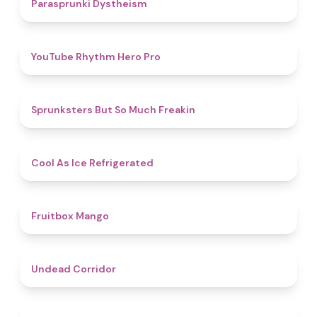
4.6
Parasprunki Dystheism
4.7
YouTube Rhythm Hero Pro
4.9
Sprunksters But So Much Freakin
4.7
Cool As Ice Refrigerated
4.9
Fruitbox Mango
4.6
Undead Corridor