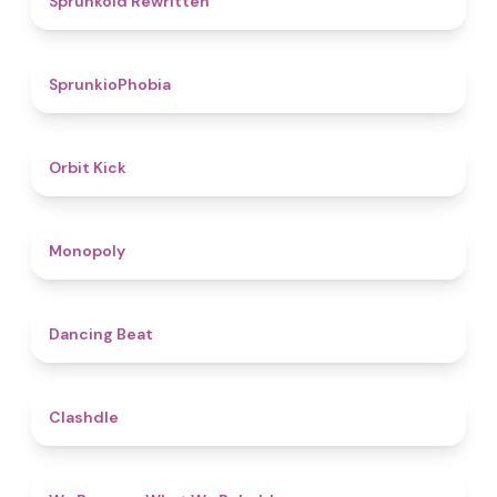
Sprunkoid Rewritten
4.7
SprunkioPhobia
4.8
Orbit Kick
4.8
Monopoly
5
Dancing Beat
4.7
Clashdle
4.3