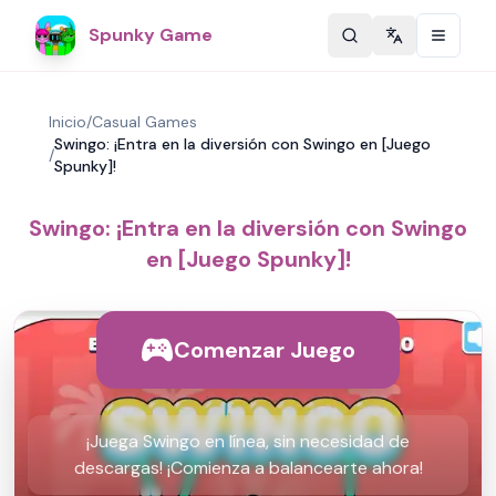
Spunky Game
Change langu
Inicio
/
Casual Games
Swingo: ¡Entra en la diversión con Swingo en [Juego
/
Spunky]!
Swingo: ¡Entra en la diversión con Swingo
en [Juego Spunky]!
Comenzar Juego
¡Juega Swingo en línea, sin necesidad de
descargas! ¡Comienza a balancearte ahora!