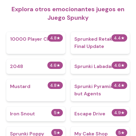
Explora otros emocionantes juegos en
Juego Spunky
4.8
★
4.4
★
10000 Player Chess
Sprunked Retake
Final Update
4.6
★
4.6
★
2048
Sprunki Labadairity
4.8
★
4.4
★
Mustard
Sprunki Pyramixed
but Agents
5
★
4.9
★
Iron Snout
Escape Drive
5
★
5
★
Sprunki Poppy
My Cake Shop