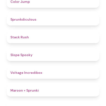
4.3
Color Jump
4.5
Sprunkdiculous
4.4
Stack Rush
4.9
Slope Spooky
5
Voltage Incredibox
4.4
Maroon × Sprunki