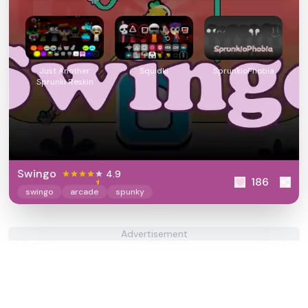
Just Another
Squidki
SprunkioPhobia
Sprunki Reskin
Swingo
4.9
186
swingo
arcade
spunky
Advertisement