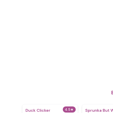
4.5
★
Duck Clicker
​Sprunka But 