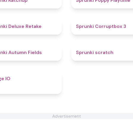
nki Katchup
Sprunki Poppy Playtime
4.1
nki Deluxe Retake
Sprunki Corruptbox 3
4.8
nki Autumn Fields
Sprunki scratch
4.8
e IO
Advertisement