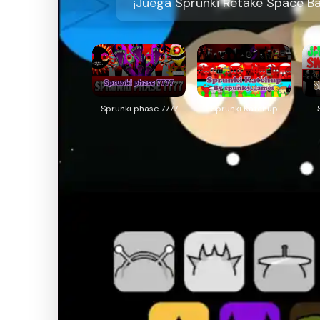
¡Juega Sprunki Retake Space Bal
Sprunki phase 7777
Sprunki Katchup