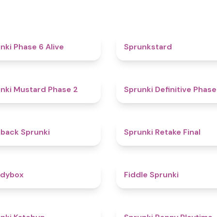
4.8
nki Phase 6 Alive
Sprunkstard
4.3
nki Mustard Phase 2
Sprunki Definitive Phase
4.4
kback Sprunki
Sprunki Retake Final
4.3
odybox
Fiddle Sprunki
4