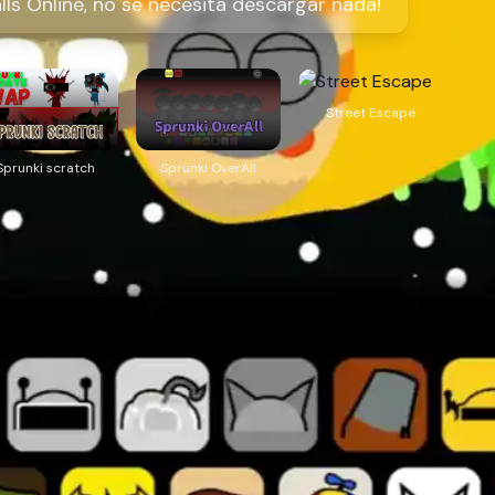
ls Online, no se necesita descargar nada!
Street Escape
Sprunki scratch
Sprunki OverAll