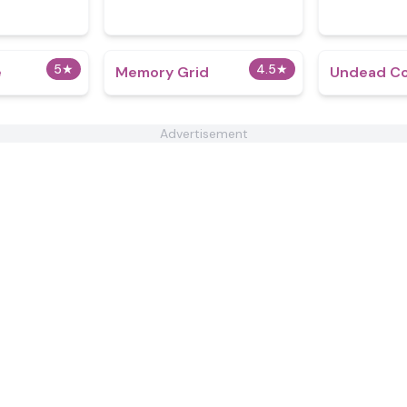
5
★
4.5
★
e
Memory Grid
Undead Co
Advertisement