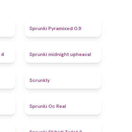
4.6
4.7
Sprunki Pyramixed 0.9
4.7
4.9
 4
Sprunki midnight upheaval
4.8
4.7
Scrunkly
4.4
4.5
Sprunki Oc Real
4.9
4.7