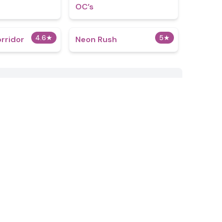
OC’s
4.6
★
5
★
rridor
Neon Rush