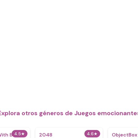
Explora otros géneros de Juegos emocionante
4.5
★
4.6
★
With Better
2048
ObjectBox