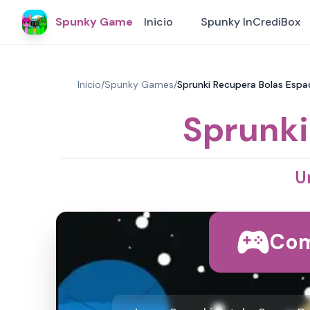
Spunky Game
Inicio
Spunky InCrediBox
Inicio
/
Spunky Games
/
Sprunki Recupera Bolas Espac
Sprunki
U
Com