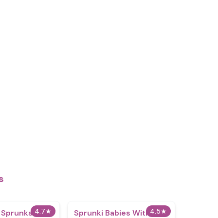
s
4.7
★
4.5
★
 Sprunkstard
Sprunki Babies With