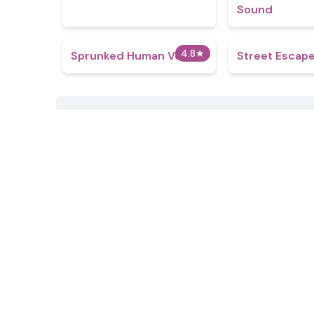
Sound
4.8
★
Sprunked Human Ver
Street Escap