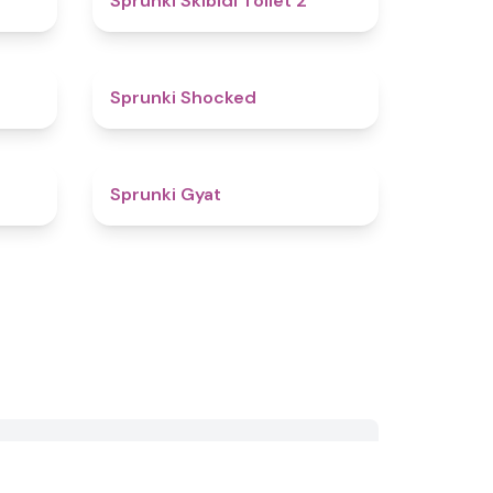
Sprunki Skibidi Toilet 2
5
4.5
Sprunki Shocked
4.5
4.6
Sprunki Gyat