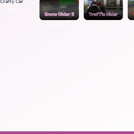
Crafty Car
Snow Rider 2
Traffic Rider