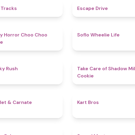
4.6
 Tracks
Escape Drive
4.6
y Horror Choo Choo
Soflo Wheelie Life
e
4.7
ky Rush
Take Care of Shadow Mi
Cookie
5
let & Carnate
Kart Bros
4.8