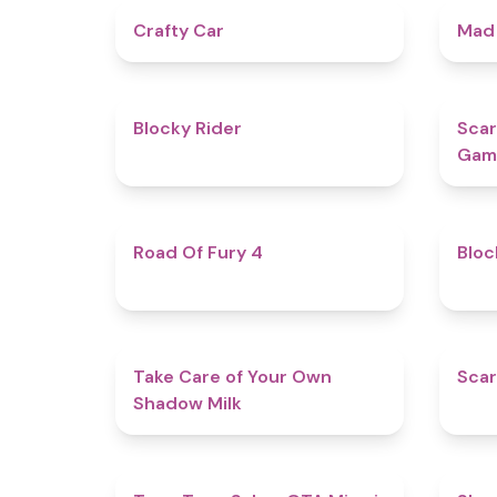
4.3
Crafty Car
Mad
4.5
Blocky Rider
Scar
Gam
4.5
Road Of Fury 4
Bloc
4.5
Take Care of Your Own
Scar
Shadow Milk
4.5