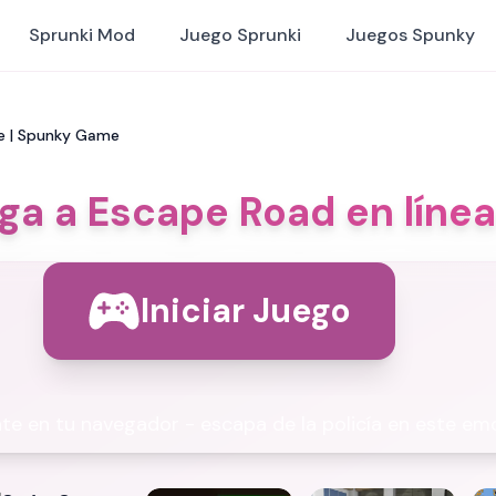
Sprunki Mod
Juego Sprunki
Juegos Spunky
e | Spunky Game
ga a Escape Road en líne
Iniciar Juego
e en tu navegador - escapa de la policía en este em