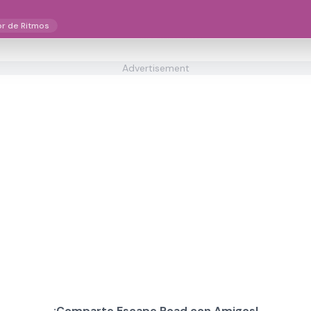
r de Ritmos
Advertisement
¡Comparte Escape Road con Amigos!