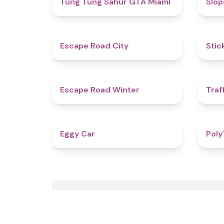
Tung Tung Sahur GTA Miami
​​Sl
4.7
Escape Road City
Stic
4.4
Escape Road Winter
Traf
4.5
Eggy Car
Poly