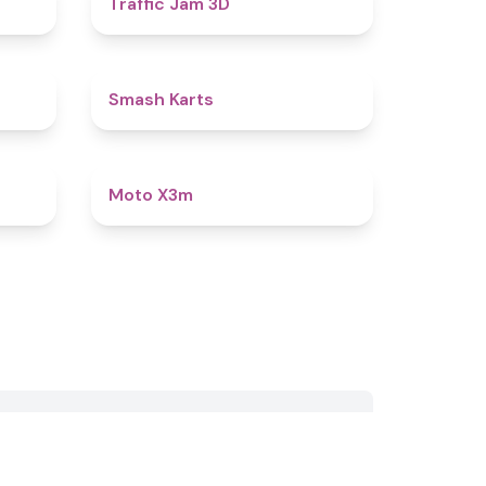
Traffic Jam 3D
4.9
4.8
Smash Karts
4.9
4.8
Moto X3m