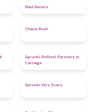
4.9
4.7
Mad Racers
4.8
5
Chase Rush
4.6
4.8
lk
Sprunki Shifted: Partners in
Carnage
4.5
4.5
Sprunki Very Scary
5
4.5