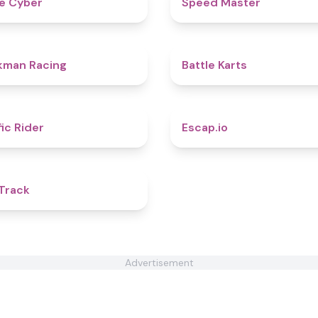
ope Cyber
​​Speed Master
4.8
kman Racing
Battle Karts
4.3
fic Rider
Escap.io
5
Track
Advertisement