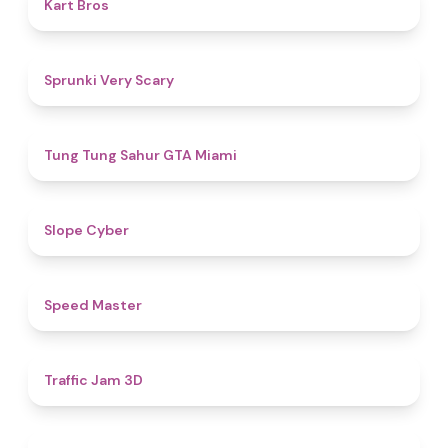
4.5
Kart Bros
4.5
Sprunki Very Scary
4.5
Tung Tung Sahur GTA Miami
4.8
​​Slope Cyber
5
​​Speed Master
4.5
Traffic Jam 3D