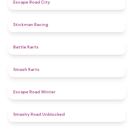
4.7
Escape Road City
4.8
Stickman Racing
4.9
Battle Karts
4.8
Smash Karts
4.4
Escape Road Winter
5
Smashy Road Unblocked