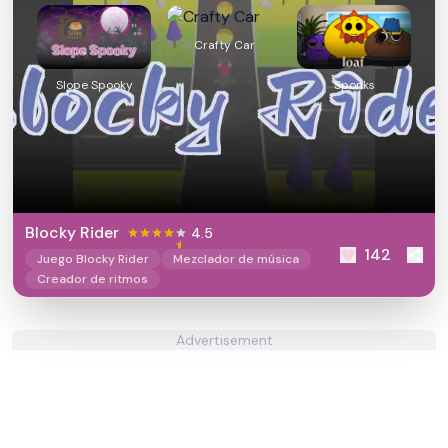
Crafty Car
Slope Spooky
Sponks
Blocky Rider
4.5
142
Juego Blocky Rider
Mezclador de música
Creador de ritmos
Advertisement