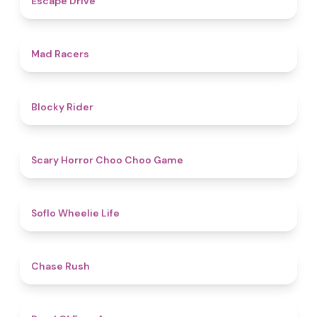
Escape Drive
4.7
Mad Racers
4.5
Blocky Rider
4.6
Scary Horror Choo Choo Game
4.8
Soflo Wheelie Life
5
Chase Rush
4.5