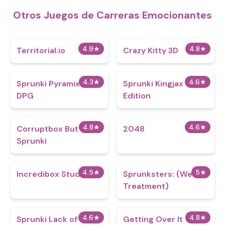
Otros Juegos de Carreras Emocionantes
4.9
★
4.8
★
Territorial.io
Crazy Kitty 3D
4.3
★
4.6
★
Sprunki Pyramixed
Sprunki Kingjax
DPG
Edition
4.8
★
4.6
★
Corruptbox But
2048
Sprunki
4.5
★
5
★
Incredibox Studio
Sprunksters: (Wenda
Treatment)
4.6
★
4.8
★
Sprunki Lack of Sleep
Getting Over It