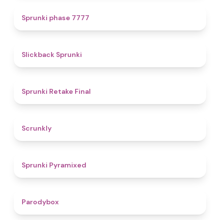
5
Sprunki phase 7777
4.4
Slickback Sprunki
4.8
Sprunki Retake Final
4.7
Scrunkly
4.3
Sprunki Pyramixed
4.3
Parodybox