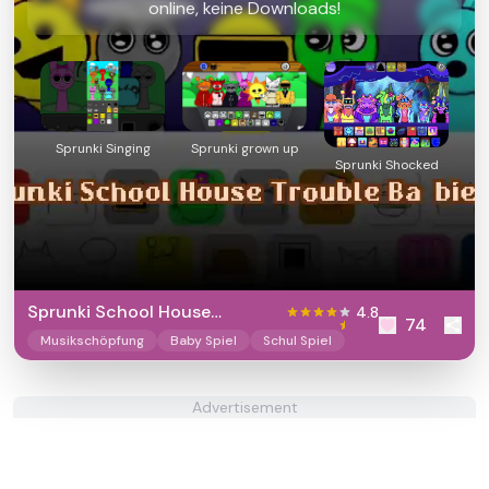
online, keine Downloads!
Sprunki Singing
Sprunki grown up
Sprunki Shocked
Sprunki School House
4.8
74
Trouble Babies 2.0
Musikschöpfung
Baby Spiel
Schul Spiel
Advertisement