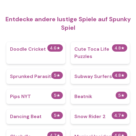
Entdecke andere lustige Spiele auf Spunky
Spiel
4.6
★
4.8
★
Doodle Cricket
Cute Toca Life
Puzzles
5
★
4.8
★
Sprunked Parasite
Subway Surfers
5
★
5
★
Pips NYT
Beatnik
5
★
4.7
★
Dancing Beat
Snow Rider 2
4.7
★
4.6
★