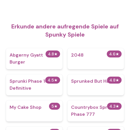
Erkunde andere aufregende Spiele auf
Spunky Spiele
4.8
★
4.6
★
Abgerny Gyatt
2048
Burger
4.5
★
4.8
★
Sprunki Phase 10
Sprunked But Hands
Definitive
5
★
4.3
★
My Cake Shop
Countrybox Sprunki
Phase 777