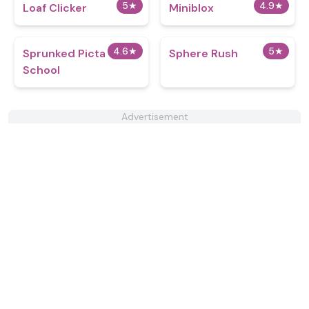
5
★
4.9
★
Loaf Clicker
Miniblox
4.6
★
5
★
Sprunked Picta
Sphere Rush
School
Advertisement