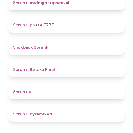
4.9
Sprunki midnight upheaval
5
Sprunki phase 7777
4.4
Slickback Sprunki
4.8
Sprunki Retake Final
4.7
Scrunkly
4.3
Sprunki Pyramixed