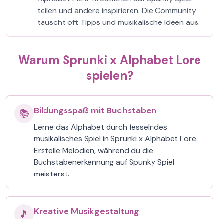
teilen und andere inspirieren. Die Community
tauscht oft Tipps und musikalische Ideen aus.
Warum Sprunki x Alphabet Lore
spielen?
Bildungsspaß mit Buchstaben
📚
Lerne das Alphabet durch fesselndes
musikalisches Spiel in Sprunki x Alphabet Lore.
Erstelle Melodien, während du die
Buchstabenerkennung auf Spunky Spiel
meisterst.
Kreative Musikgestaltung
🎵