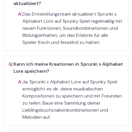
aktualisiert?
A:
Das Entwicklungsteam aktualisiert Sprunki x
Alphabet Lore auf Spunky Spiel regelmäßig mit
neuen Funktionen, Soundkombinationen und
Bildungsinhalten, um das Erlebnis für alle
Spieler frisch und fesselnd zu halten.
Q:
Kann ich meine Kreationen in Sprunki x Alphabet
Lore speichern?
A:
Ja, Sprunki x Alphabet Lore auf Spunky Spiel
ermöglicht es dir, deine musikalischen
Kompositionen zu speichern und mit Freunden
zu teilen. Baue eine Sammlung deiner
Lieblingsbuchstabenkombinationen und
Melodien auf.