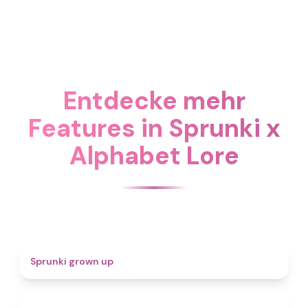
Entdecke mehr
Features in Sprunki x
Alphabet Lore
4.4
Sprunki grown up