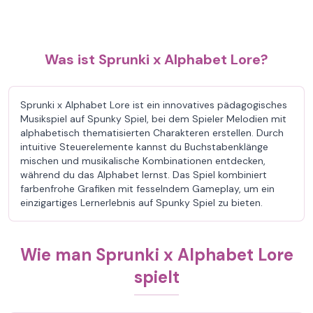
Was ist Sprunki x Alphabet Lore?
Sprunki x Alphabet Lore ist ein innovatives pädagogisches
Musikspiel auf Spunky Spiel, bei dem Spieler Melodien mit
alphabetisch thematisierten Charakteren erstellen. Durch
intuitive Steuerelemente kannst du Buchstabenklänge
mischen und musikalische Kombinationen entdecken,
während du das Alphabet lernst. Das Spiel kombiniert
farbenfrohe Grafiken mit fesselndem Gameplay, um ein
einzigartiges Lernerlebnis auf Spunky Spiel zu bieten.
Wie man Sprunki x Alphabet Lore
spielt