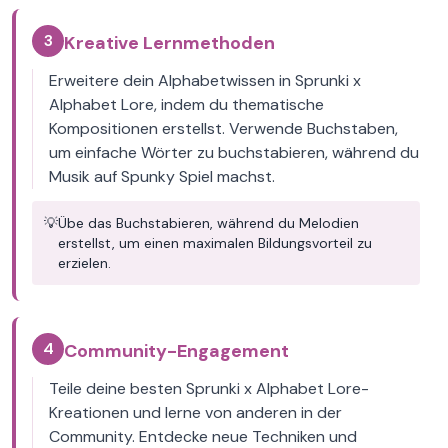
3
Kreative Lernmethoden
Erweitere dein Alphabetwissen in Sprunki x
Alphabet Lore, indem du thematische
Kompositionen erstellst. Verwende Buchstaben,
um einfache Wörter zu buchstabieren, während du
Musik auf Spunky Spiel machst.
💡
Übe das Buchstabieren, während du Melodien
erstellst, um einen maximalen Bildungsvorteil zu
erzielen.
4
Community-Engagement
Teile deine besten Sprunki x Alphabet Lore-
Kreationen und lerne von anderen in der
Community. Entdecke neue Techniken und