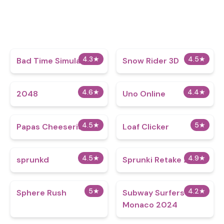
4.3
★
4.5
★
Bad Time Simulator
Snow Rider 3D
4.6
★
4.4
★
2048
Uno Online
4.5
★
5
★
Papas Cheeseria
Loaf Clicker
4.5
★
4.9
★
sprunkd
Sprunki Retake 2
5
★
4.2
★
Sphere Rush
Subway Surfers
Monaco 2024