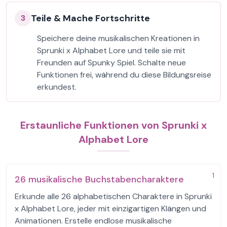
Teile & Mache Fortschritte
3
Speichere deine musikalischen Kreationen in
Sprunki x Alphabet Lore und teile sie mit
Freunden auf Spunky Spiel. Schalte neue
Funktionen frei, während du diese Bildungsreise
erkundest.
Erstaunliche Funktionen von Sprunki x
Alphabet Lore
1
26 musikalische Buchstabencharaktere
Erkunde alle 26 alphabetischen Charaktere in Sprunki
x Alphabet Lore, jeder mit einzigartigen Klängen und
Animationen. Erstelle endlose musikalische