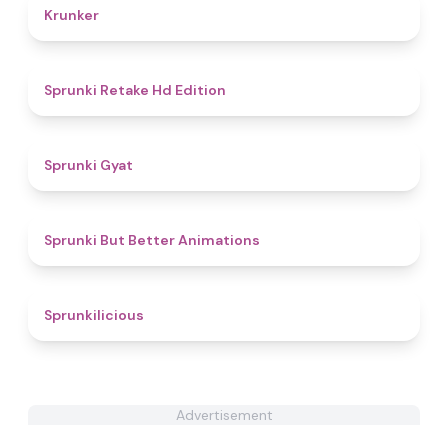
4.6
Krunker
4.3
Sprunki Retake Hd Edition
4.6
Sprunki Gyat
4.6
Sprunki But Better Animations
4.6
Sprunkilicious
Advertisement