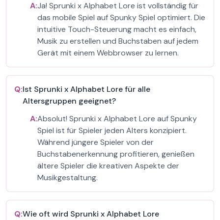
A:
Ja! Sprunki x Alphabet Lore ist vollständig für
das mobile Spiel auf Spunky Spiel optimiert. Die
intuitive Touch-Steuerung macht es einfach,
Musik zu erstellen und Buchstaben auf jedem
Gerät mit einem Webbrowser zu lernen.
Q:
Ist Sprunki x Alphabet Lore für alle
Altersgruppen geeignet?
A:
Absolut! Sprunki x Alphabet Lore auf Spunky
Spiel ist für Spieler jeden Alters konzipiert.
Während jüngere Spieler von der
Buchstabenerkennung profitieren, genießen
ältere Spieler die kreativen Aspekte der
Musikgestaltung.
Q:
Wie oft wird Sprunki x Alphabet Lore