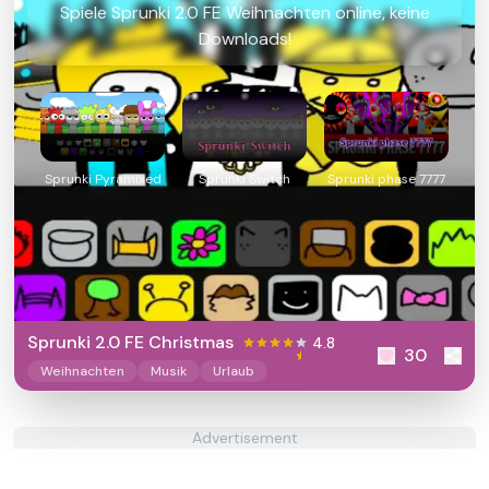
Spiele Sprunki 2.0 FE Weihnachten online, keine
Downloads!
Sprunki Pyramixed
Sprunki Switch
Sprunki phase 7777
Sprunki 2.0 FE Christmas
4.8
30
Weihnachten
Musik
Urlaub
Advertisement