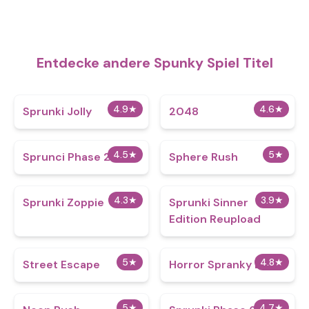
Entdecke andere Spunky Spiel Titel
4.9
★
4.6
★
Sprunki Jolly
2048
4.5
★
5
★
Sprunci Phase 2
Sphere Rush
4.3
★
3.9
★
Sprunki Zoppie
Sprunki Sinner
Edition Reupload
5
★
4.8
★
Street Escape
Horror Spranky Beats
5
★
4.7
★