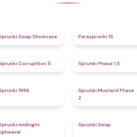
4.6
5
Sprunki Swap Showcase
Parasprunki 15
4.9
4.7
Sprunki Corruptbox 5
Sprunki Phase 1.5
5
4.3
Sprunki 1996
Sprunki Mustard Phase
2
4.9
4.6
Sprunki midnight
Sprunki Swap
upheaval