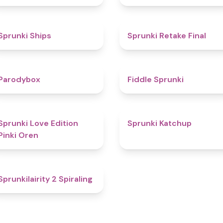
4.3
4.8
Sprunki Ships
Sprunki Retake Final
4.3
4.4
Parodybox
Fiddle Sprunki
4.5
4
Sprunki Love Edition
Sprunki Katchup
Pinki Oren
4.8
Sprunkilairity 2 Spiraling