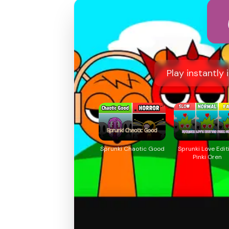
Play instantly
Sprunki Chaotic Good
Sprunki Love Edit
Pinki Oren