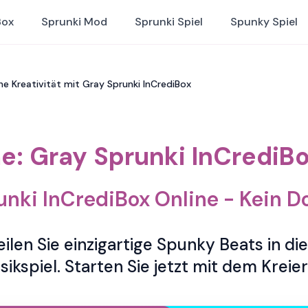
Box
Sprunki Mod
Sprunki Spiel
Spunky Spiel
he Kreativität mit Gray Sprunki InCrediBox
: Gray Sprunki InCrediB
unki InCrediBox Online - Kein D
eilen Sie einzigartige Spunky Beats in d
ikspiel. Starten Sie jetzt mit dem Kreie