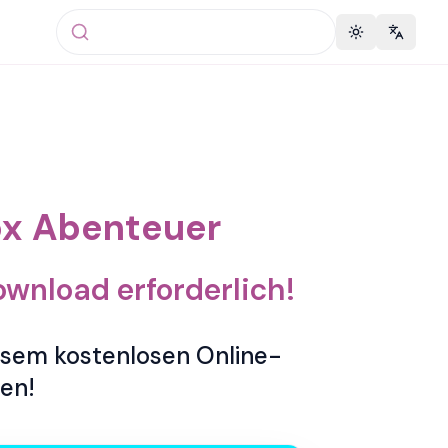
Toggle theme
Change 
ox Abenteuer
ownload erforderlich!
iesem kostenlosen Online-
ren!