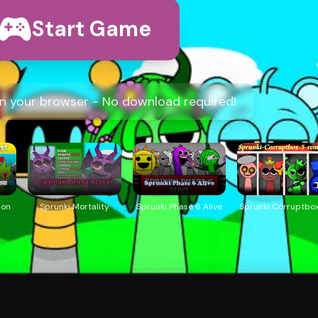
Start Game
 in your browser - No download required!
ion
Sprunki Mortality
Sprunki Phase 6 Alive
Sprunki Corruptbo