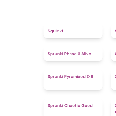
4.6
Squidki
4.8
Sprunki Phase 6 Alive
4.7
Sprunki Pyramixed 0.9
4.3
Sprunki Chaotic Good