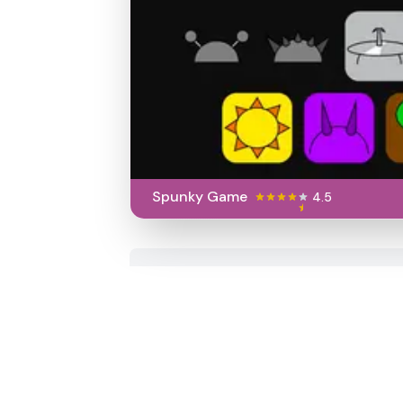
Spunky Game
4.5