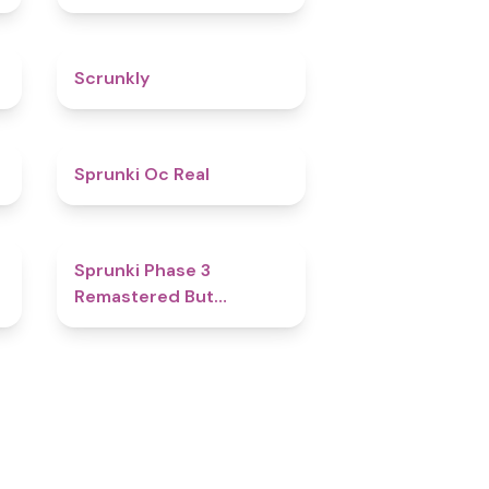
4.7
Scrunkly
4.5
Sprunki Oc Real
4.7
Sprunki Phase 3
Remastered But
Everyone is Vineria