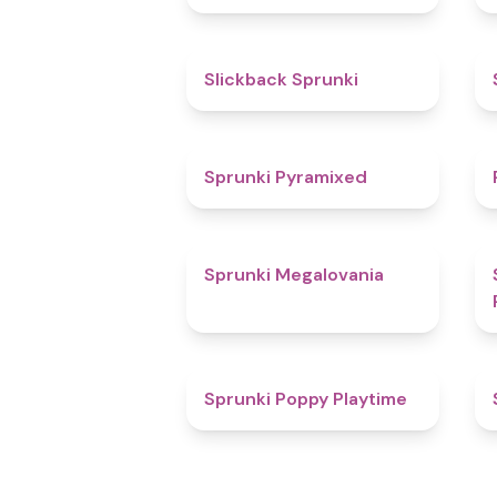
4.4
Slickback Sprunki
4.3
Sprunki Pyramixed
4.5
Sprunki Megalovania
4.9
Sprunki Poppy Playtime