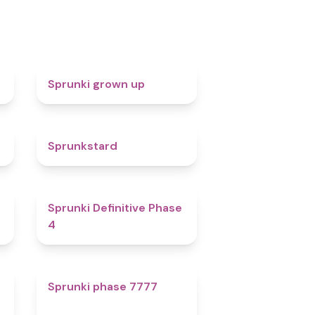
4.4
Sprunki grown up
4.6
Sprunkstard
4.7
Sprunki Definitive Phase
4
5
Sprunki phase 7777