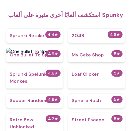
استكشف ألعابًا أخرى مثيرة على ألعاب Spunky
4.4
★
4.6
★
Sprunki Retake Max
2048
4.9
★
5
★
One Bullet To Sprunki
My Cake Shop
4.6
★
5
★
Sprunki Spelunke
Loaf Clicker
Monkes
4.9
★
5
★
Soccer Random
Sphere Rush
4.2
★
5
★
Retro Bowl
Street Escape
Unblocked