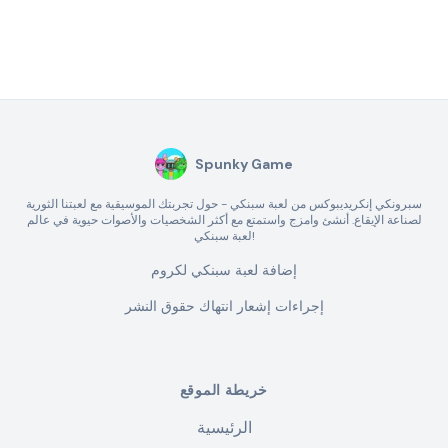
Spunky Game
سبرونكي إنكريديبوكس من لعبة سبنكي - حول تجربتك الموسيقية مع لعبتنا الثورية
لصناعة الإيقاع. أنشئ وامزج واستمتع مع أكثر الشخصيات والأصوات حيوية في عالم
لعبة سبنكي!
إضافة لعبة سبنكي لكروم
إجراءات إشعار انتهاك حقوق النشر
خريطة الموقع
الرئيسية