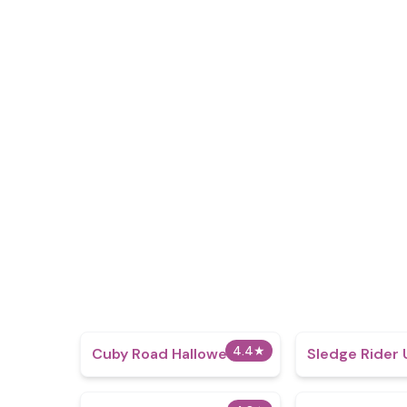
4.4
★
Cuby Road Halloween
Sledge Rider