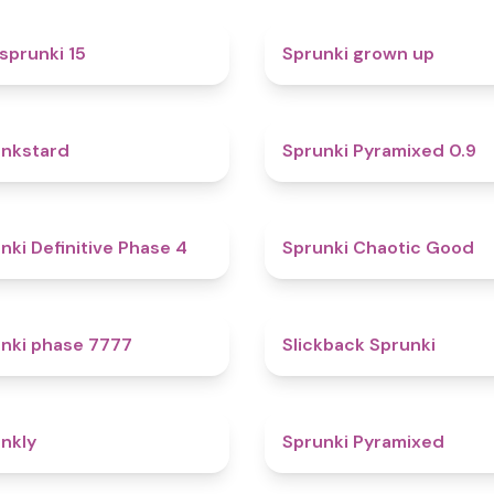
5
sprunki 15
Sprunki grown up
4.6
nkstard
Sprunki Pyramixed 0.9
4.7
nki Definitive Phase 4
Sprunki Chaotic Good
5
nki phase 7777
Slickback Sprunki
4.7
nkly
Sprunki Pyramixed