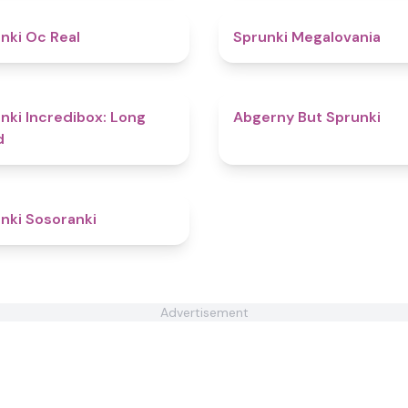
4.5
nki Oc Real
Sprunki Megalovania
4.7
nki Incredibox: Long
Abgerny But Sprunki
d
4.3
nki Sosoranki
Advertisement