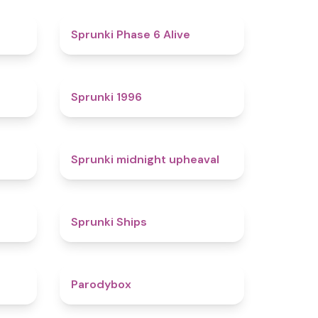
4.4
4.8
Sprunki Phase 6 Alive
4.7
5
Sprunki 1996
4.3
4.9
Sprunki midnight upheaval
4.4
4.3
Sprunki Ships
4.3
4.3
Parodybox