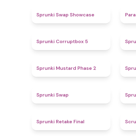
4.6
Sprunki Swap Showcase
Para
4.9
Sprunki Corruptbox 5
Spru
4.3
Sprunki Mustard Phase 2
Spru
4.6
Sprunki Swap
Spru
4.8
Sprunki Retake Final
Scru