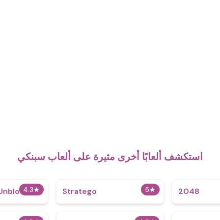
استكشف ألعابًا أخرى مثيرة على ألعاب سبنكي
4.3
★
5
★
 Unblocked
Stratego
2048