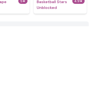
5
★
4.9
★
cape
Basketball Stars
Unblocked