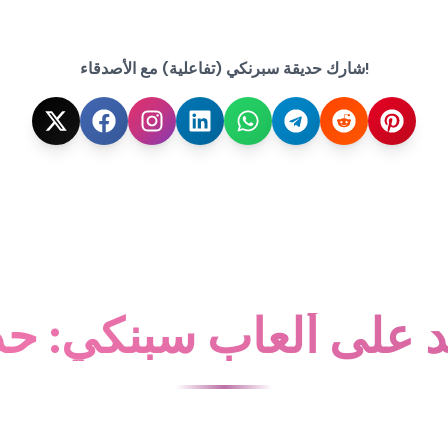
شارك حديقة سبرنكي (تفاعلية) مع الأصدقاء!
 على ألعاب سبنكي: ح