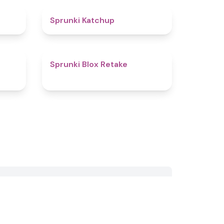
4.5
4
Sprunki Katchup
4.4
4.6
Sprunki Blox Retake