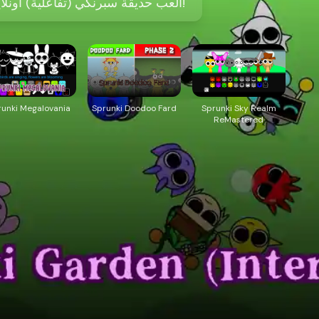
العب حديقة سبرنكي (تفاعلية) أونلاين - لا حاجة إلى تنزيلات!
runki Megalovania
Sprunki Doodoo Fard
Sprunki Sky Realm
ReMastered