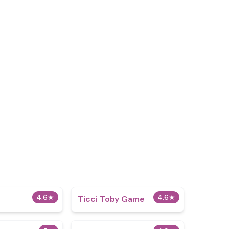
4.6
★
4.6
★
Ticci Toby Game