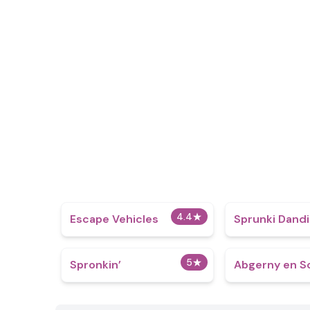
4.4
★
Escape Vehicles
Sprunki Dandil
5
★
Spronkin’
Abgerny en S