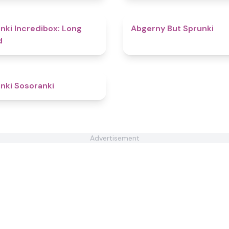
4.7
nki Incredibox: Long
Abgerny But Sprunki
d
4.3
nki Sosoranki
Advertisement