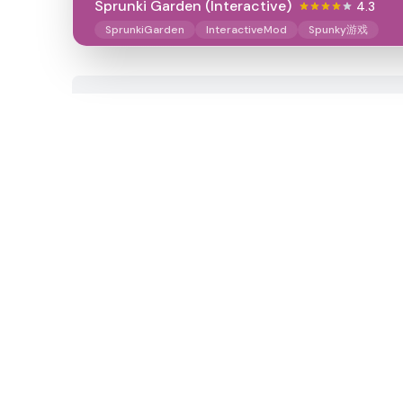
Sprunki Garden (Interactive)
4.3
SprunkiGarden
InteractiveMod
Spunky游戏