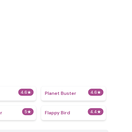
4.6
★
4.6
★
Planet Buster
5
★
4.4
★
er
Flappy Bird