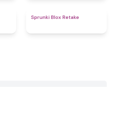
4.4
4.6
Sprunki Blox Retake