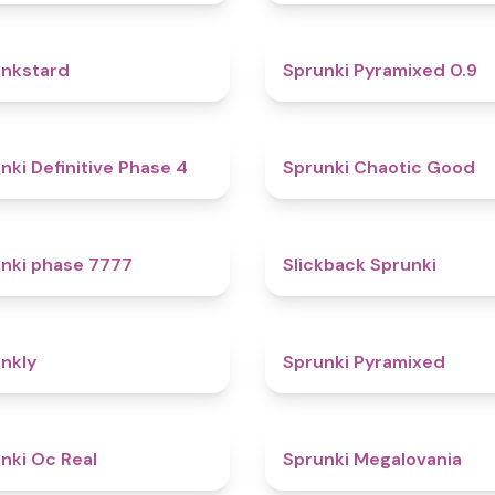
4.6
nkstard
Sprunki Pyramixed 0.9
4.7
nki Definitive Phase 4
Sprunki Chaotic Good
5
nki phase 7777
Slickback Sprunki
4.7
nkly
Sprunki Pyramixed
4.5
nki Oc Real
Sprunki Megalovania