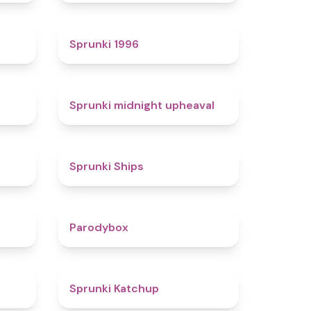
4.7
5
Sprunki 1996
4.3
4.9
Sprunki midnight upheaval
4.4
4.3
Sprunki Ships
4.3
4.3
Parodybox
4.5
4
Sprunki Katchup