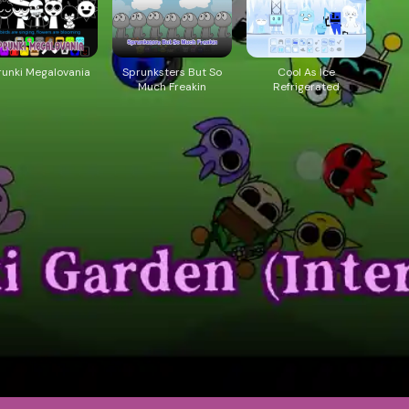
runki Megalovania
Sprunksters But So
Cool As Ice
Much Freakin
Refrigerated