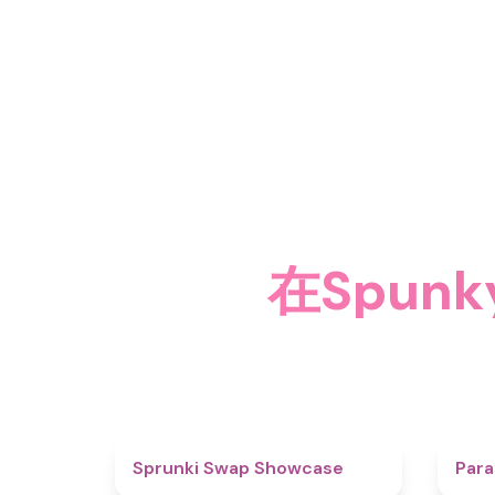
在Spun
4.6
Sprunki Swap Showcase
Para