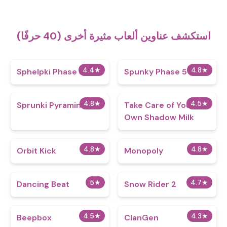
استكشف عناوين ألعاب مثيرة أخرى (40 حرفًا)
4.4
★
4.8
★
Sphelpki Phase 3
Spunky Phase 5
4.8
★
4.5
★
Sprunki Pyraminx
Take Care of Your
Own Shadow Milk
4.8
★
4.8
★
Orbit Kick
Monopoly
5
★
4.7
★
Dancing Beat
Snow Rider 2
4.5
★
4.3
★
Beepbox
ClanGen