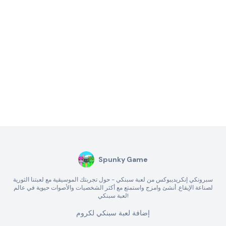
Spunky Game
سبرونكي إنكريديبوكس من لعبة سبنكي - حول تجربتك الموسيقية مع لعبتنا الثورية
لصناعة الإيقاع. أنشئ وامزج واستمتع مع أكثر الشخصيات والأصوات حيوية في عالم
لعبة سبنكي!
إضافة لعبة سبنكي لكروم