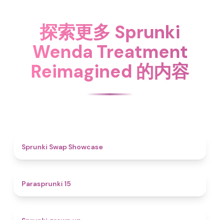
探索更多 Sprunki
Wenda Treatment
Reimagined 的内容
4.6
Sprunki Swap Showcase
5
Parasprunki 15
4.4