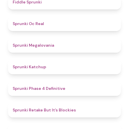
4.4
Fiddle Sprunki
4.5
Sprunki Oc Real
4.5
Sprunki Megalovania
4
Sprunki Katchup
4.6
Sprunki Phase 4 Definitive
4.9
Sprunki Retake But It’s Blockies