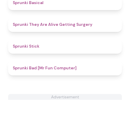
5
Sprunki Basical
4.3
Sprunki They Are Alive Getting Surgery
4.9
Sprunki Stick
4.7
Sprunki Bad [Mr Fun Computer]
Advertisement