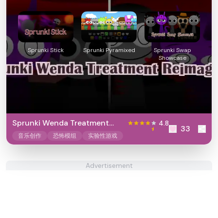
Sprunki Stick
Sprunki Pyramixed
Sprunki Swap
Showcase
Sprunki Wenda Treatment
4.8
33
Reimagined
音乐创作
恐怖模组
实验性游戏
Advertisement