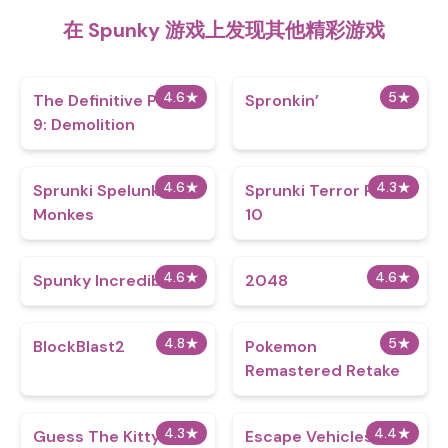
在 Spunky 游戏上发现其他精彩游戏
4.6
★
5
★
The Definitive Phase
Spronkin’
9: Demolition
4.6
★
4.3
★
Sprunki Spelunke
Sprunki Terror Phase
Monkes
10
4.6
★
4.6
★
Spunky Incredibox
2048
4.8
★
5
★
BlockBlast2
Pokemon
Remastered Retake
4.3
★
4.4
★
Guess The Kitty
Escape Vehicles