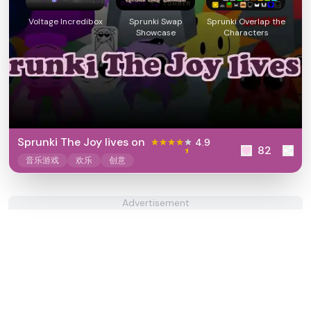
Voltage Incredibox
Sprunki Swap
Sprunki Overlap the
Showcase
Characters
Sprunki The Joy lives on
4.9
82
音乐游戏
欢乐
创意
Advertisement