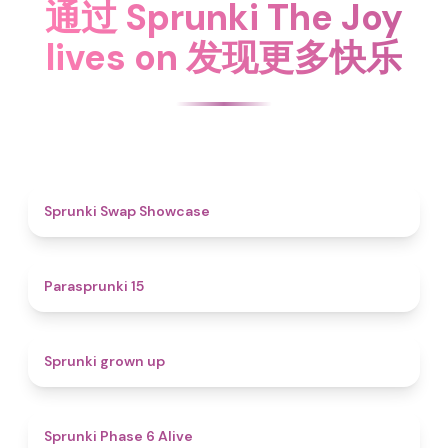
通过 Sprunki The Joy
lives on 发现更多快乐
4.6
Sprunki Swap Showcase
5
Parasprunki 15
4.4
Sprunki grown up
4.8
Sprunki Phase 6 Alive