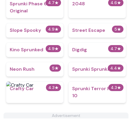
4.7
★
4.6
★
Sprunki Phase 6
2048
Original
4.9
★
5
★
Slope Spooky
Street Escape
4.9
★
4.7
★
Kino Sprunked
Digdig
5
★
4.4
★
Neon Rush
Sprunki Sprunkliy
4.3
★
4.3
★
Crafty Car
Sprunki Terror Phase
10
Advertisement