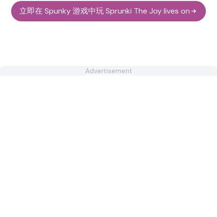
立即在 Spunky 游戏中玩 Sprunki The Joy lives on
Advertisement