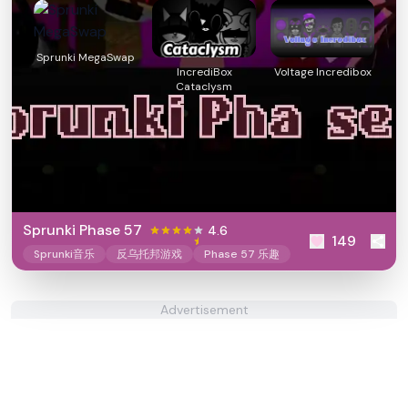
Sprunki MegaSwap
IncrediBox
Voltage Incredibox
Cataclysm
Sprunki Phase 57
4.6
149
Sprunki音乐
反乌托邦游戏
Phase 57 乐趣
Advertisement