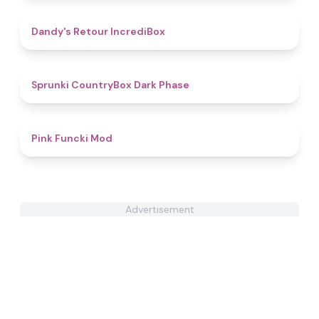
4.5
Dandy's Retour IncrediBox
4.9
Sprunki CountryBox Dark Phase
4.8
Pink Funcki Mod
Advertisement