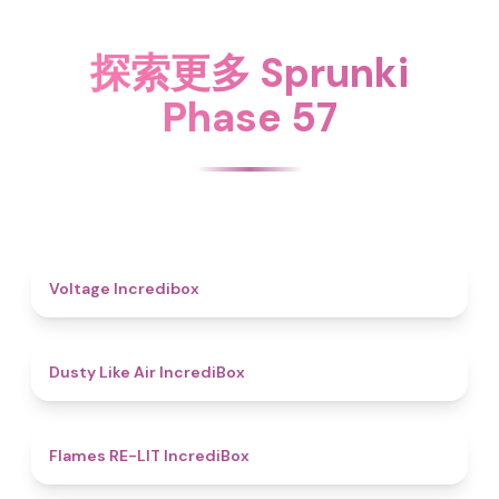
探索更多 Sprunki
Phase 57
5
Voltage Incredibox
5
Dusty Like Air IncrediBox
4.5
Flames RE-LIT IncrediBox