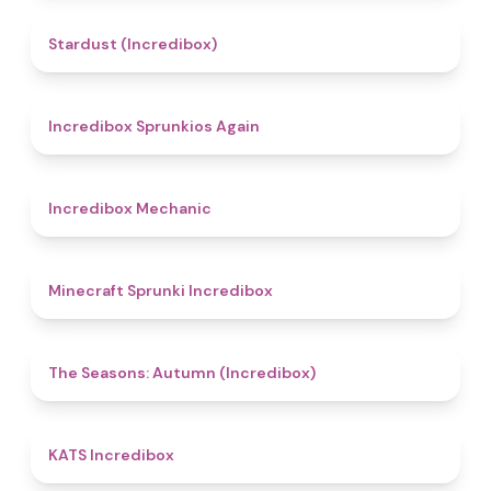
4.5
Stardust (Incredibox)
5
Incredibox Sprunkios Again
4.3
Incredibox Mechanic
5
Minecraft Sprunki Incredibox
4.6
The Seasons: Autumn (Incredibox)
4.3
KATS Incredibox