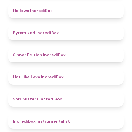
4.8
Hollows IncrediBox
4.8
Pyramixed IncrediBox
4.8
Sinner Edition IncrediBox
4.7
Hot Like Lava IncrediBox
5
Sprunksters IncrediBox
4.4
Incredibox Instrumentalist