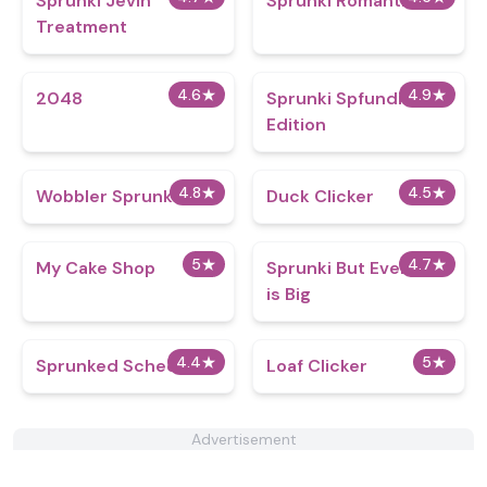
Sprunki Jevin
Sprunki Romantic
Treatment
4.6
★
4.9
★
2048
Sprunki Spfundi Fans
Edition
4.8
★
4.5
★
Wobbler Sprunki
Duck Clicker
5
★
4.7
★
My Cake Shop
Sprunki But Everyone
is Big
4.4
★
5
★
Sprunked Schec
Loaf Clicker
Advertisement