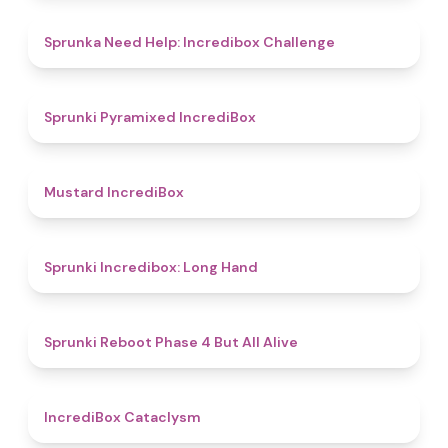
4.4
Sprunka Need Help: Incredibox Challenge
4.7
Sprunki Pyramixed IncrediBox
4.7
Mustard IncrediBox
4.7
Sprunki Incredibox: Long Hand
4.4
Sprunki Reboot Phase 4 But All Alive
4.6
IncrediBox Cataclysm