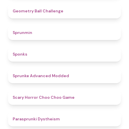
4.3
Geometry Ball Challenge
4.5
Sprunmin
4.8
Sponks
4.5
Sprunke Advanced Modded
4.6
Scary Horror Choo Choo Game
4.6
Parasprunki Dystheism