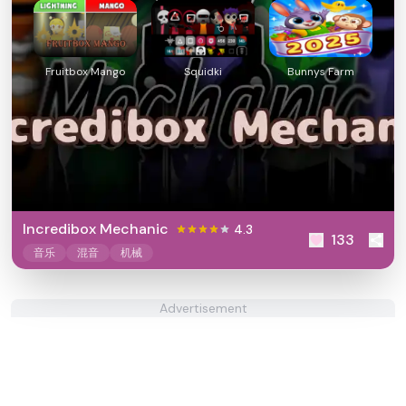
Fruitbox Mango
Squidki
Bunnys Farm
Incredibox Mechanic
4.3
133
音乐
混音
机械
Advertisement