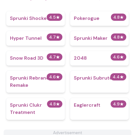
4.5
★
4.8
★
Sprunki Shocked
Pokerogue
4.7
★
4.8
★
Hyper Tunnel
Sprunki Maker
4.7
★
4.6
★
Snow Road 3D
2048
4.6
★
4.4
★
Sprunki Rebranded
Sprunki Subrute
Remake
4.8
★
4.9
★
Sprunki Clukr
Eaglercraft
Treatment
Advertisement