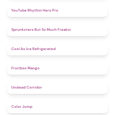
4.7
YouTube Rhythm Hero Pro
4.9
Sprunksters But So Much Freakin
4.7
Cool As Ice Refrigerated
4.9
Fruitbox Mango
4.6
Undead Corridor
4.3
Color Jump