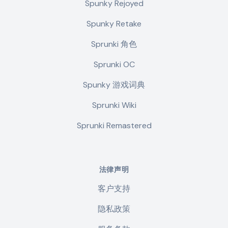
Spunky Rejoyed
Spunky Retake
Sprunki 角色
Sprunki OC
Spunky 游戏词典
Sprunki Wiki
Sprunki Remastered
法律声明
客户支持
隐私政策