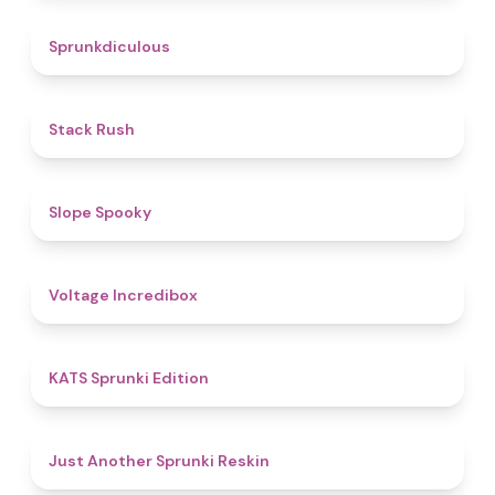
4.5
Sprunkdiculous
4.4
Stack Rush
4.9
Slope Spooky
5
Voltage Incredibox
4.8
KATS Sprunki Edition
4.4
Just Another Sprunki Reskin