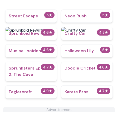
5
★
5
★
Street Escape
Neon Rush
4.6
★
4.3
★
Sprunkoid Rewritten
Crafty Car
4.6
★
5
★
Musical Incidents
Halloween Lily
4.7
★
4.6
★
Sprunksters Episode
Doodle Cricket
2: The Cave
4.9
★
4.7
★
Eaglercraft
Karate Bros
Advertisement