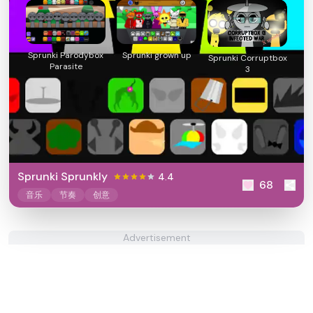
Sprunki Parodybox
Sprunki grown up
Sprunki Corruptbox
Parasite
3
Sprunki Sprunkly
4.4
68
音乐
节奏
创意
Advertisement