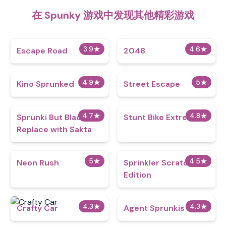
在 Spunky 游戏中发现其他精彩游戏
3.9
★
4.6
★
Escape Road
2048
4.9
★
5
★
Kino Sprunked
Street Escape
4.7
★
4.8
★
Sprunki But Black
Stunt Bike Extreme
Replace with Sakta
5
★
4.5
★
Neon Rush
Sprinkler Scratch
Edition
4.3
★
4.3
★
Crafty Car
Agent Sprunkis