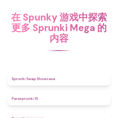
在 Spunky 游戏中探索
更多 Sprunki Mega 的
内容
4.6
Sprunki Swap Showcase
5
Parasprunki 15
4.4