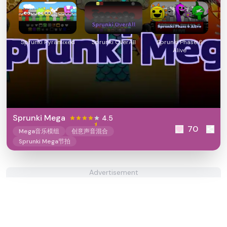
Sprunki Pyramixed
Sprunki OverAll
Sprunki Phase 6
Alive
Sprunki Mega
4.5
70
Mega音乐模组
创意声音混合
Sprunki Mega节拍
Advertisement