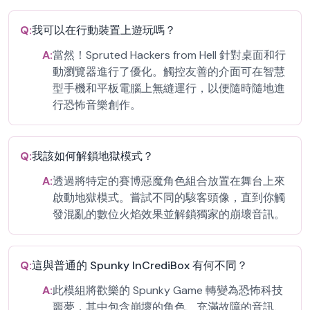
Q:
我可以在行動裝置上遊玩嗎？
A:
當然！Spruted Hackers from Hell 針對桌面和行
動瀏覽器進行了優化。觸控友善的介面可在智慧
型手機和平板電腦上無縫運行，以便隨時隨地進
行恐怖音樂創作。
Q:
我該如何解鎖地獄模式？
A:
透過將特定的賽博惡魔角色組合放置在舞台上來
啟動地獄模式。嘗試不同的駭客頭像，直到你觸
發混亂的數位火焰效果並解鎖獨家的崩壞音訊。
Q:
這與普通的 Spunky InCrediBox 有何不同？
A:
此模組將歡樂的 Spunky Game 轉變為恐怖科技
噩夢，其中包含崩壞的角色、充滿故障的音訊、