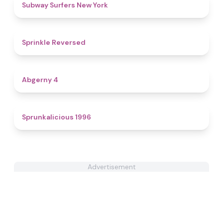
4.5
Subway Surfers New York
4.9
Sprinkle Reversed
4.6
Abgerny 4
4.4
Sprunkalicious 1996
Advertisement