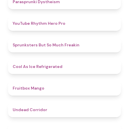
4.6
Parasprunki Dystheism
4.7
YouTube Rhythm Hero Pro
4.9
Sprunksters But So Much Freakin
4.7
Cool As Ice Refrigerated
4.9
Fruitbox Mango
4.6
Undead Corridor