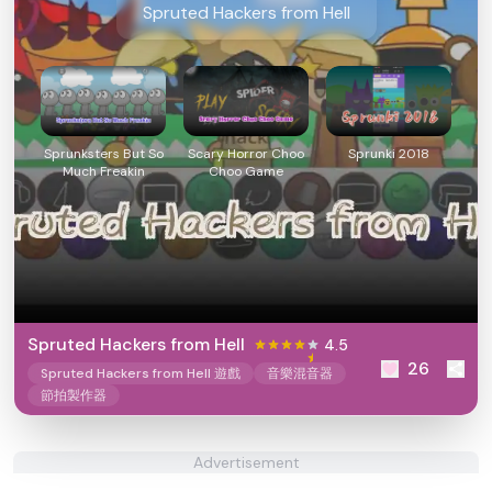
Spruted Hackers from Hell
Sprunksters But So
Scary Horror Choo
Sprunki 2018
Much Freakin
Choo Game
Spruted Hackers from Hell
4.5
26
Spruted Hackers from Hell 遊戲
音樂混音器
節拍製作器
Advertisement