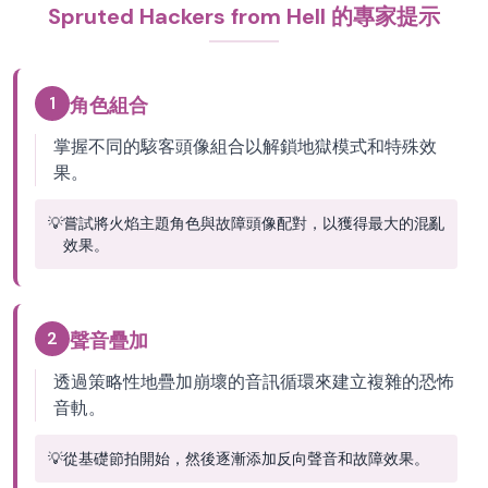
Spruted Hackers from Hell 的專家提示
1
角色組合
掌握不同的駭客頭像組合以解鎖地獄模式和特殊效
果。
💡
嘗試將火焰主題角色與故障頭像配對，以獲得最大的混亂
效果。
2
聲音疊加
透過策略性地疊加崩壞的音訊循環來建立複雜的恐怖
音軌。
💡
從基礎節拍開始，然後逐漸添加反向聲音和故障效果。