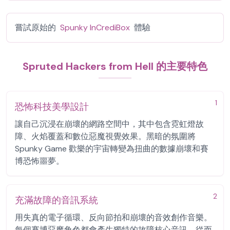
嘗試原始的
Spunky InCrediBox
體驗
Spruted Hackers from Hell 的主要特色
1
恐怖科技美學設計
讓自己沉浸在崩壞的網路空間中，其中包含霓虹燈故
障、火焰覆蓋和數位惡魔視覺效果。黑暗的氛圍將
Spunky Game 歡樂的宇宙轉變為扭曲的數據崩壞和賽
博恐怖噩夢。
2
充滿故障的音訊系統
用失真的電子循環、反向節拍和崩壞的音效創作音樂。
每個賽博惡魔角色都會產生獨特的故障核心音訊，從而