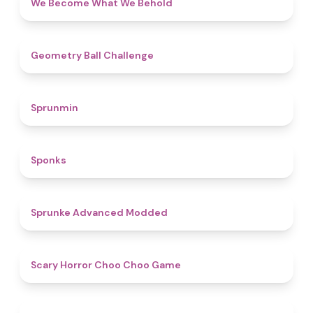
We Become What We Behold
4.3
Geometry Ball Challenge
4.5
Sprunmin
4.8
Sponks
4.5
Sprunke Advanced Modded
4.6
Scary Horror Choo Choo Game