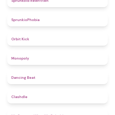
Sprunkoid Rewritten
4.7
SprunkioPhobia
4.8
Orbit Kick
4.8
Monopoly
5
Dancing Beat
4.7
Clashdle
4.3