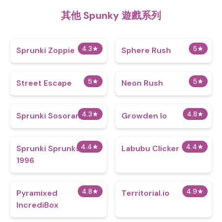
其他 Spunky 遊戲系列
4.3
★
5
★
Sprunki Zoppie
Sphere Rush
5
★
5
★
Street Escape
Neon Rush
4.3
★
4.8
★
Sprunki Sosoranki
Growden Io
4.4
★
4.4
★
Sprunki Sprunksters
Labubu Clicker
1996
4.8
★
4.9
★
Pyramixed
Territorial.io
IncrediBox