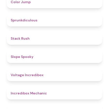
4.3
Color Jump
4.5
Sprunkdiculous
4.4
Stack Rush
4.9
Slope Spooky
5
Voltage Incredibox
4.3
Incredibox Mechanic