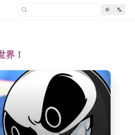
Toggle theme
Change 
 的世界！