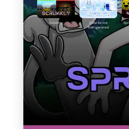
Scrunkly
Cool As Ice
Spr
Refrigerated