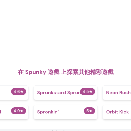
在 Spunky 遊戲 上探索其他精彩遊戲
4.6
★
4.5
★
Sprunkstard Sprunk
Neon Rush
4.9
★
5
★
d
Spronkin’
Orbit Kick