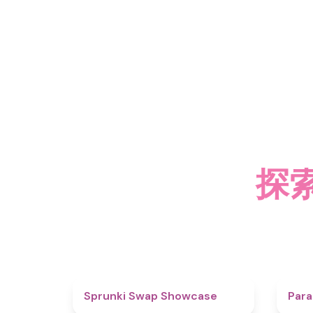
探索
4.6
Sprunki Swap Showcase
Para