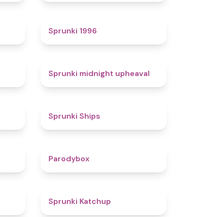
4.7
5
Sprunki 1996
4.3
4.9
Sprunki midnight upheaval
4.4
4.3
Sprunki Ships
4.3
4.3
Parodybox
4.5
4
Sprunki Katchup