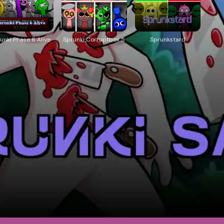
unki Phase 6 Alive
Sprunki Corruptbox 5
Sprunkstard