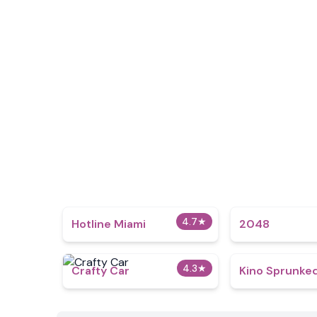
4.7
★
Hotline Miami
2048
4.3
★
Crafty Car
Kino Sprunke