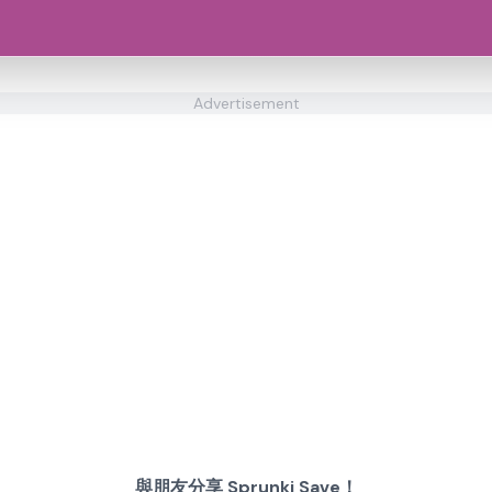
Advertisement
與朋友分享 Sprunki Save！