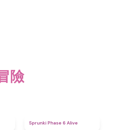
 冒險
4.4
4.8
Sprunki Phase 6 Alive