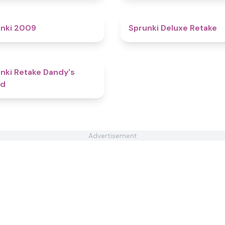
4.9
nki 2009
Sprunki Deluxe Retake
4.3
nki Retake Dandy's
ld
Advertisement