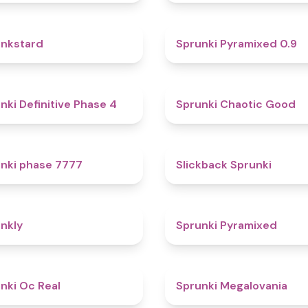
4.6
nkstard
Sprunki Pyramixed 0.9
4.7
nki Definitive Phase 4
Sprunki Chaotic Good
5
nki phase 7777
Slickback Sprunki
4.7
nkly
Sprunki Pyramixed
4.5
nki Oc Real
Sprunki Megalovania