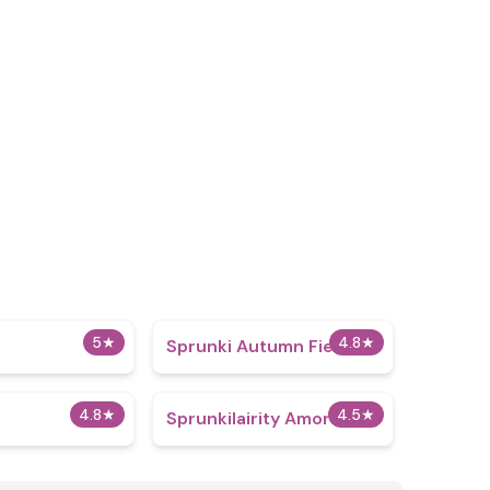
5
★
4.8
★
Sprunki Autumn Fields
4.8
★
4.5
★
Sprunkilairity Amoral