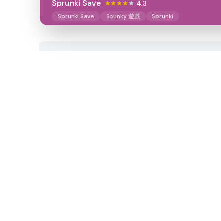
Sprunki Save
4.3
Sprunki Save
Spunky 遊戲
Sprunki