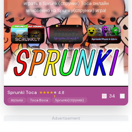
играть в Sprunki(спрунки) Toca онлайн
мгновенно на Spunky(спрунки) игра!
Scrunkly
Sprunki OverAll
Sprunki Phase 6
Alive
Sprunki Toca
4.8
34
музыка
Toca Boca
Sprunki(спрунки)
Advertisement