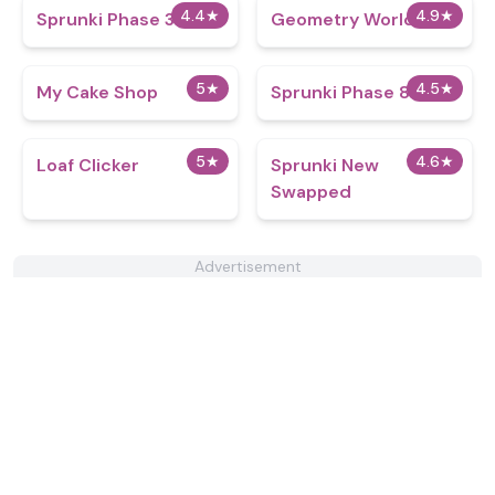
4.4
★
4.9
★
Sprunki Phase 365
Geometry World
5
★
4.5
★
My Cake Shop
Sprunki Phase 8
5
★
4.6
★
Loaf Clicker
Sprunki New
Swapped
Advertisement