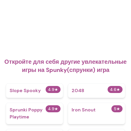
Откройте для себя другие увлекательные
игры на Spunky(спрунки) игра
4.9
★
4.6
★
Slope Spooky
2048
4.9
★
5
★
Sprunki Poppy
Iron Snout
Playtime